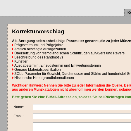
K
Korrekturvorschlag
Als Anregung seien anbei einige Parameter genannt, die zu jeder Münze
Prägezeitraum und Prägejahre
Amtlich bestätigte Auflagezahlen
Übersetzung von fremdländischen Schriftzügen auf Avers und Revers
Beschreibung des Randmotivs
Künstler
Ausgabetermin, Einzugstermin und Entwertungstermin
Genaue Materialspezifikation
SOLL-Parameter für Gewicht, Durchmesser und Stärke auf hundertstel-
Historische Hintergrundinformationen
Wichtiger Hinweis: Nennen Sie bitte zu jeder Information die Quelle. Be
aus anderen Münzkatalogen nicht übernommen werden können, solange
Bitte geben Sie eine E-Mail-Adresse an, so dass Sie bei Rückfragen ko
Name:
Email: