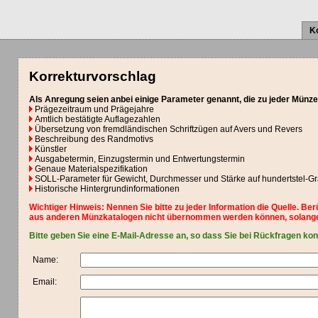
K
Korrekturvorschlag
Als Anregung seien anbei einige Parameter genannt, die zu jeder Münze
Prägezeitraum und Prägejahre
Amtlich bestätigte Auflagezahlen
Übersetzung von fremdländischen Schriftzügen auf Avers und Revers
Beschreibung des Randmotivs
Künstler
Ausgabetermin, Einzugstermin und Entwertungstermin
Genaue Materialspezifikation
SOLL-Parameter für Gewicht, Durchmesser und Stärke auf hundertstel-
Historische Hintergrundinformationen
Wichtiger Hinweis: Nennen Sie bitte zu jeder Information die Quelle. Be
aus anderen Münzkatalogen nicht übernommen werden können, solange
Bitte geben Sie eine E-Mail-Adresse an, so dass Sie bei Rückfragen ko
Name:
Email: