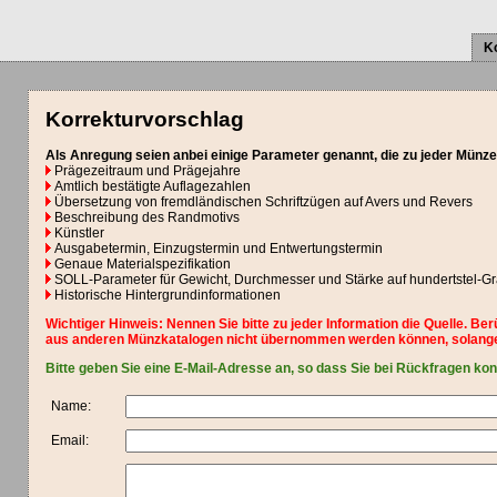
K
Korrekturvorschlag
Als Anregung seien anbei einige Parameter genannt, die zu jeder Münze
Prägezeitraum und Prägejahre
Amtlich bestätigte Auflagezahlen
Übersetzung von fremdländischen Schriftzügen auf Avers und Revers
Beschreibung des Randmotivs
Künstler
Ausgabetermin, Einzugstermin und Entwertungstermin
Genaue Materialspezifikation
SOLL-Parameter für Gewicht, Durchmesser und Stärke auf hundertstel-
Historische Hintergrundinformationen
Wichtiger Hinweis: Nennen Sie bitte zu jeder Information die Quelle. Be
aus anderen Münzkatalogen nicht übernommen werden können, solange
Bitte geben Sie eine E-Mail-Adresse an, so dass Sie bei Rückfragen ko
Name:
Email: