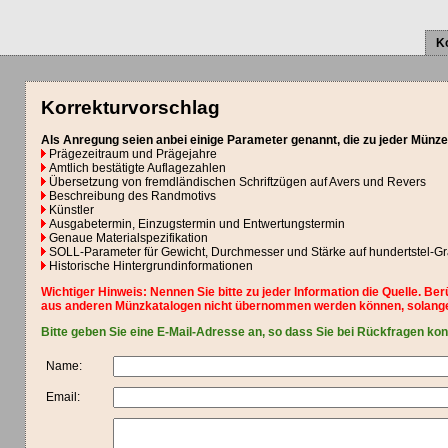
K
Korrekturvorschlag
Als Anregung seien anbei einige Parameter genannt, die zu jeder Münze
Prägezeitraum und Prägejahre
Amtlich bestätigte Auflagezahlen
Übersetzung von fremdländischen Schriftzügen auf Avers und Revers
Beschreibung des Randmotivs
Künstler
Ausgabetermin, Einzugstermin und Entwertungstermin
Genaue Materialspezifikation
SOLL-Parameter für Gewicht, Durchmesser und Stärke auf hundertstel-
Historische Hintergrundinformationen
Wichtiger Hinweis: Nennen Sie bitte zu jeder Information die Quelle. Be
aus anderen Münzkatalogen nicht übernommen werden können, solange
Bitte geben Sie eine E-Mail-Adresse an, so dass Sie bei Rückfragen ko
Name:
Email: