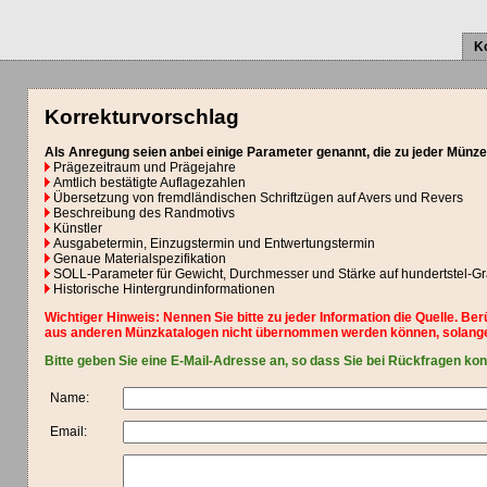
K
Korrekturvorschlag
Als Anregung seien anbei einige Parameter genannt, die zu jeder Münze
Prägezeitraum und Prägejahre
Amtlich bestätigte Auflagezahlen
Übersetzung von fremdländischen Schriftzügen auf Avers und Revers
Beschreibung des Randmotivs
Künstler
Ausgabetermin, Einzugstermin und Entwertungstermin
Genaue Materialspezifikation
SOLL-Parameter für Gewicht, Durchmesser und Stärke auf hundertstel-
Historische Hintergrundinformationen
Wichtiger Hinweis: Nennen Sie bitte zu jeder Information die Quelle. Be
aus anderen Münzkatalogen nicht übernommen werden können, solange
Bitte geben Sie eine E-Mail-Adresse an, so dass Sie bei Rückfragen ko
Name:
Email: