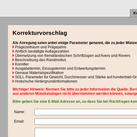
K
Korrekturvorschlag
Als Anregung seien anbei einige Parameter genannt, die zu jeder Münze
Prägezeitraum und Prägejahre
Amtlich bestätigte Auflagezahlen
Übersetzung von fremdländischen Schriftzügen auf Avers und Revers
Beschreibung des Randmotivs
Künstler
Ausgabetermin, Einzugstermin und Entwertungstermin
Genaue Materialspezifikation
SOLL-Parameter für Gewicht, Durchmesser und Stärke auf hundertstel-
Historische Hintergrundinformationen
Wichtiger Hinweis: Nennen Sie bitte zu jeder Information die Quelle. Be
aus anderen Münzkatalogen nicht übernommen werden können, solange
Bitte geben Sie eine E-Mail-Adresse an, so dass Sie bei Rückfragen ko
Name:
Email: