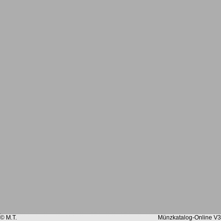
© M.T.
Münzkatalog-Online V3