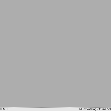
© M.T.
Münzkatalog-Online V3