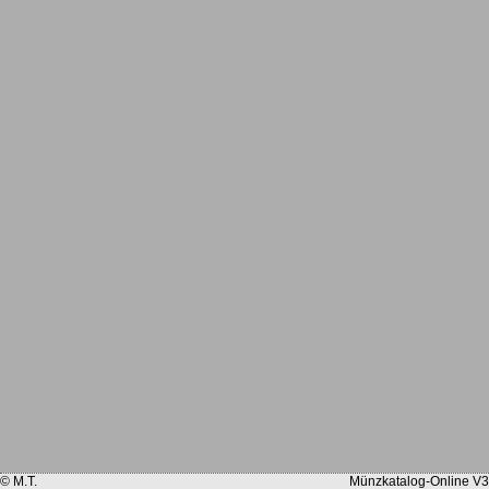
© M.T.
Münzkatalog-Online V3