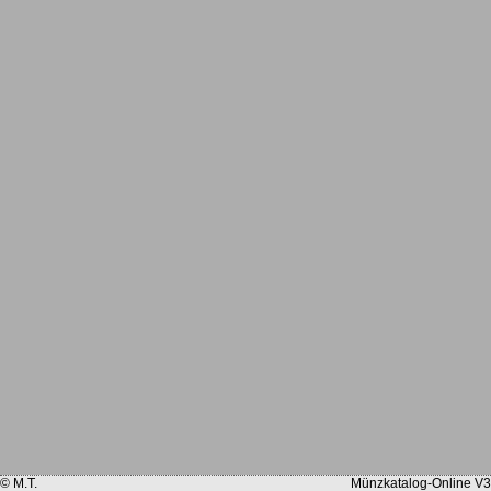
© M.T.
Münzkatalog-Online V3