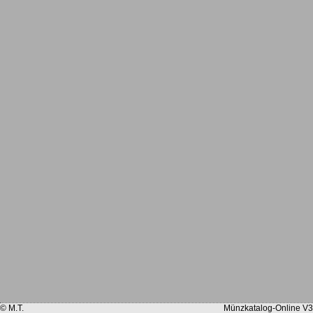
© M.T.
Münzkatalog-Online V3