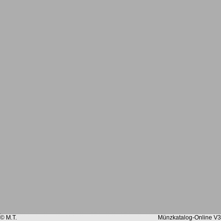
© M.T.
Münzkatalog-Online V3