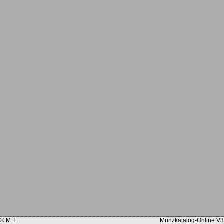
© M.T.
Münzkatalog-Online V3