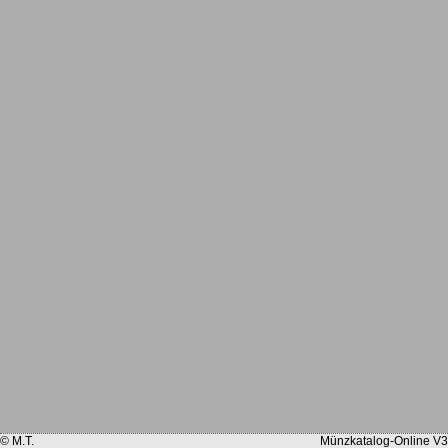
© M.T.
Münzkatalog-Online V3