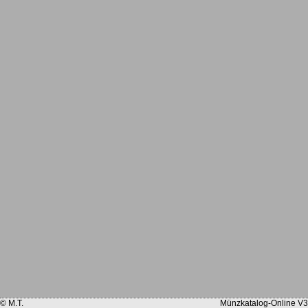
© M.T.
Münzkatalog-Online V3