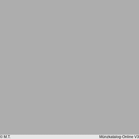
© M.T.
Münzkatalog-Online V3