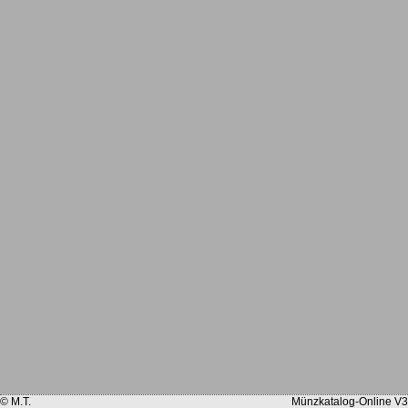
© M.T.
Münzkatalog-Online V3