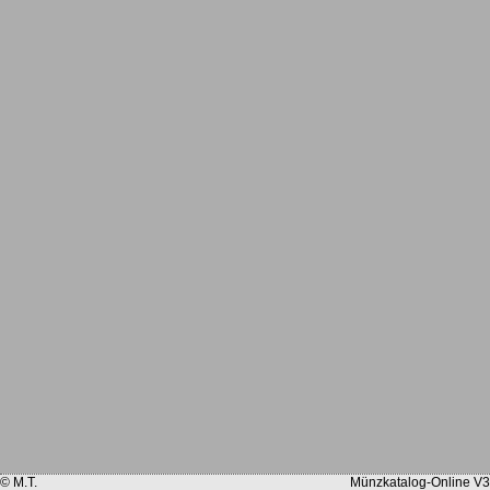
© M.T.
Münzkatalog-Online V3