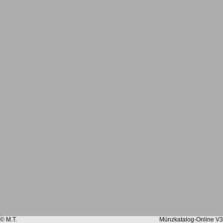
© M.T.
Münzkatalog-Online V3