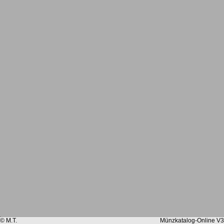
© M.T.
Münzkatalog-Online V3