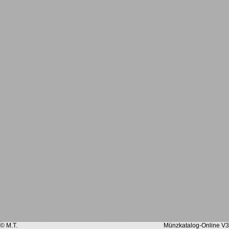
© M.T.
Münzkatalog-Online V3