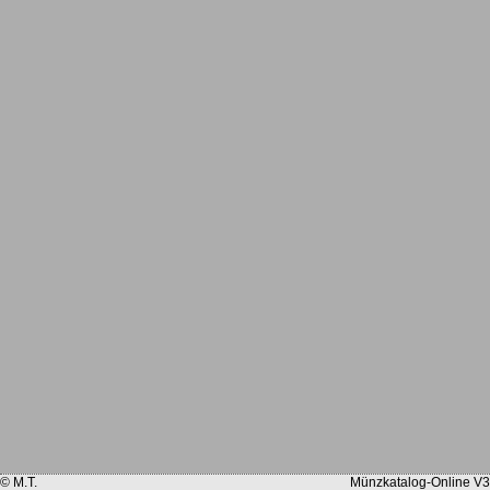
© M.T.
Münzkatalog-Online V3