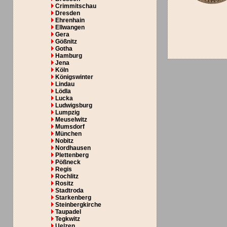
Crimmitschau
Dresden
Ehrenhain
Ellwangen
Gera
Gößnitz
Gotha
Hamburg
Jena
Köln
Königswinter
Lindau
Lödla
Lucka
Ludwigsburg
Lumpzig
Meuselwitz
Mumsdorf
München
Nobitz
Nordhausen
Plettenberg
Pößneck
Regis
Rochlitz
Rositz
Stadtroda
Starkenberg
Steinbergkirche
Taupadel
Tegkwitz
Uelzen