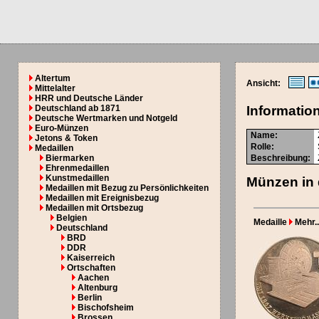
Altertum
Ansicht:
Mittelalter
HRR und Deutsche Länder
Deutschland ab 1871
Informatio
Deutsche Wertmarken und Notgeld
Euro-Münzen
Name:
Jetons & Token
Rolle:
Medaillen
Biermarken
Beschreibung:
Ehrenmedaillen
Kunstmedaillen
Münzen in 
Medaillen mit Bezug zu Persönlichkeiten
Medaillen mit Ereignisbezug
Medaillen mit Ortsbezug
Belgien
Medaille
Mehr..
Deutschland
BRD
DDR
Kaiserreich
Ortschaften
Aachen
Altenburg
Berlin
Bischofsheim
Brossen