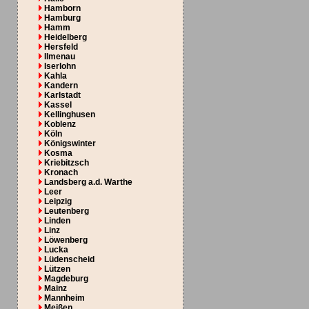
Hamborn
Hamburg
Hamm
Heidelberg
Hersfeld
Ilmenau
Iserlohn
Kahla
Kandern
Karlstadt
Kassel
Kellinghusen
Koblenz
Köln
Königswinter
Kosma
Kriebitzsch
Kronach
Landsberg a.d. Warthe
Leer
Leipzig
Leutenberg
Linden
Linz
Löwenberg
Lucka
Lüdenscheid
Lützen
Magdeburg
Mainz
Mannheim
Meißen