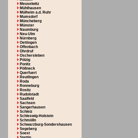
Meuselwitz
Mühlhausen
Mülheim a.d. Ruhr
Mumsdorf
Müncheberg
Münster
Naumburg
Neu-Ulm
Nürnberg
Oettingen
Offenbach
Ohrdruf
Oschersleben
Pölzig
Ponitz
Pößneck
Querfuert
Reutlingen
Roda
Ronneburg
Rositz
Rudolstadt
Saalfeld
Sachsen
Sangerhausen
Schleiz
Schleswig-Holstein
Schmölln
Schwarzburg-Sondershausen
Segeberg
Soest
Stettin