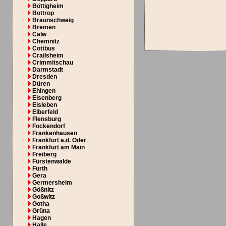
Böttigheim
Bottrop
Braunschweig
Bremen
Calw
Chemnitz
Cottbus
Crailsheim
Crimmitschau
Darmstadt
Dresden
Düren
Ehingen
Eisenberg
Eisleben
Elberfeld
Flensburg
Fockendorf
Frankenhausen
Frankfurt a.d. Oder
Frankfurt am Main
Freiberg
Fürstenwalde
Fürth
Gera
Germersheim
Gößnitz
Goßwitz
Gotha
Grüna
Hagen
Halle