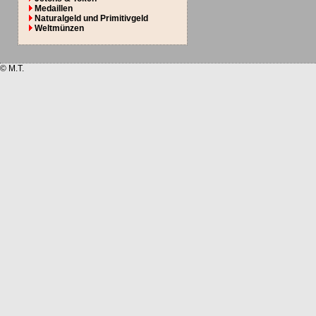
Medaillen
Naturalgeld und Primitivgeld
Weltmünzen
© M.T.