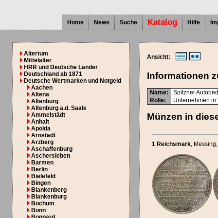
Katalog
Home
News
Suche
Hilfe
Im
Altertum
Ansicht:
Mittelalter
HRR und Deutsche Länder
Deutschland ab 1871
Informationen z
Deutsche Wertmarken und Notgeld
Aachen
Name:
Spitzner Autobed
Altena
Rolle:
Unternehmen in
Altenburg
Altenburg a.d. Saale
Ammelstädt
Münzen in diese
Anhalt
Apolda
Arnstadt
Arzberg
1 Reichsmark
, Messing,
Aschaffenburg
Aschersleben
Barmen
Berlin
Bielefeld
Bingen
Blankenberg
Blankenburg
Bochum
Bonn
Boppard