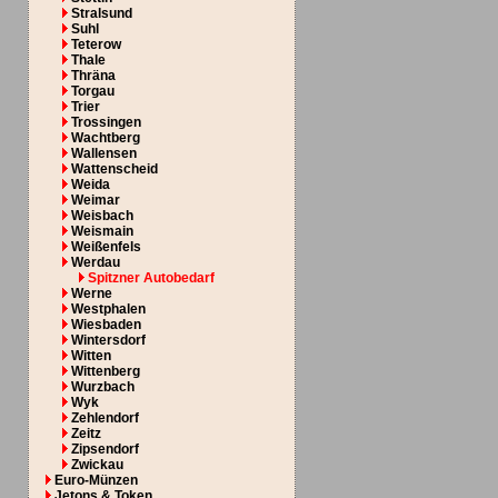
Stralsund
Suhl
Teterow
Thale
Thräna
Torgau
Trier
Trossingen
Wachtberg
Wallensen
Wattenscheid
Weida
Weimar
Weisbach
Weismain
Weißenfels
Werdau
Spitzner Autobedarf
Werne
Westphalen
Wiesbaden
Wintersdorf
Witten
Wittenberg
Wurzbach
Wyk
Zehlendorf
Zeitz
Zipsendorf
Zwickau
Euro-Münzen
Jetons & Token