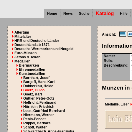
Katalog
Home
News
Suche
Hilfe
Altertum
Ansicht:
Mittelalter
HRR und Deutsche Länder
Deutschland ab 1871
Informatio
Deutsche Wertmarken und Notgeld
Euro-Münzen
Name:
Jetons & Token
Rolle:
Medaillen
Biermarken
Beschreibung:
Ehrenmedaillen
Kunstmedaillen
Bernhart, Josef
Burgeff, Hans Karl
Dobberkau, Heide
Münzen in 
Goetz, Guido
Goetz, Karl
Güttler, Peter-Götz
Helfricht, Ferdinand
Medaille
, Eisen
Hörnlein, Friedrich
Loos, Gottfried Bernhard
Niermann, Werner
Penin-Poncet
Ruppel, Barbara
Schott, Walter
Schwarzbach, Anna-Franziska