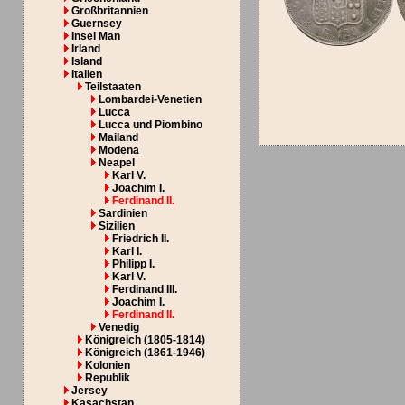
Großbritannien
Guernsey
Insel Man
Irland
Island
Italien
Teilstaaten
Lombardei-Venetien
Lucca
Lucca und Piombino
Mailand
Modena
Neapel
Karl V.
Joachim I.
Ferdinand II.
Sardinien
Sizilien
Friedrich II.
Karl I.
Philipp I.
Karl V.
Ferdinand III.
Joachim I.
Ferdinand II.
Venedig
Königreich (1805-1814)
Königreich (1861-1946)
Kolonien
Republik
Jersey
Kasachstan