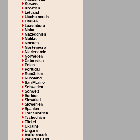
Kosovo
Kroatien
Lettland
Liechtenstein
Litauen
Luxemburg
Malta
Mazedonien
Moldau
Monaco
Montenegro
Niederlande
Norwegen
Österreich
Polen
Portugal
Rumänien
Russland
San Marino
Schweden
Schweiz
Serbien
Slowakei
Slowenien
Spanien
Transnistrien
Tschechien
Türkei
Ukraine
Ungarn
Vatikanstadt
Weißrussland