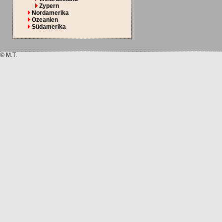
Zypern
Nordamerika
Ozeanien
Südamerika
© M.T.