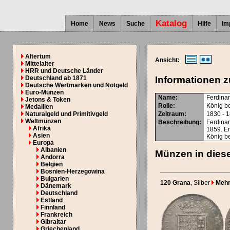
Katalog
Home
News
Suche
Hilfe
Im
Altertum
Ansicht:
Mittelalter
HRR und Deutsche Länder
Deutschland ab 1871
Informationen z
Deutsche Wertmarken und Notgeld
Euro-Münzen
Name:
Ferdinan
Jetons & Token
Rolle:
König be
Medaillen
Naturalgeld und Primitivgeld
Zeitraum:
1830 - 
Weltmünzen
Beschreibung:
Ferdinan
Afrika
1859. E
Asien
König be
Europa
Albanien
Münzen in diese
Andorra
Belgien
Bosnien-Herzegowina
Bulgarien
120 Grana
, Silber
Mehr.
Dänemark
Deutschland
Estland
Finnland
Frankreich
Gibraltar
Griechenland