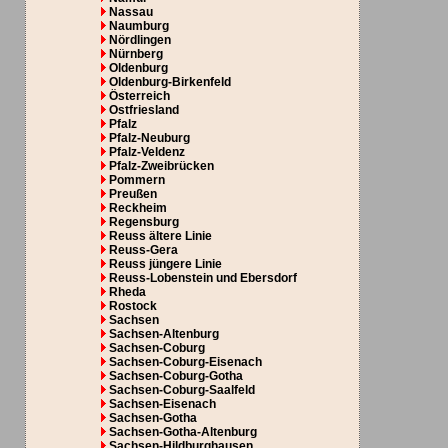
Nassau
Naumburg
Nördlingen
Nürnberg
Oldenburg
Oldenburg-Birkenfeld
Österreich
Ostfriesland
Pfalz
Pfalz-Neuburg
Pfalz-Veldenz
Pfalz-Zweibrücken
Pommern
Preußen
Reckheim
Regensburg
Reuss ältere Linie
Reuss-Gera
Reuss jüngere Linie
Reuss-Lobenstein und Ebersdorf
Rheda
Rostock
Sachsen
Sachsen-Altenburg
Sachsen-Coburg
Sachsen-Coburg-Eisenach
Sachsen-Coburg-Gotha
Sachsen-Coburg-Saalfeld
Sachsen-Eisenach
Sachsen-Gotha
Sachsen-Gotha-Altenburg
Sachsen-Hildburghausen