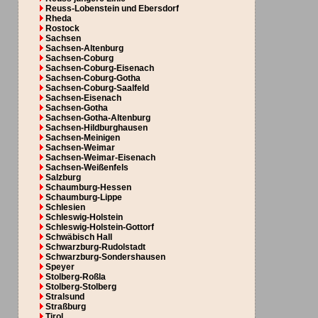
Reuss-Lobenstein und Ebersdorf
Rheda
Rostock
Sachsen
Sachsen-Altenburg
Sachsen-Coburg
Sachsen-Coburg-Eisenach
Sachsen-Coburg-Gotha
Sachsen-Coburg-Saalfeld
Sachsen-Eisenach
Sachsen-Gotha
Sachsen-Gotha-Altenburg
Sachsen-Hildburghausen
Sachsen-Meinigen
Sachsen-Weimar
Sachsen-Weimar-Eisenach
Sachsen-Weißenfels
Salzburg
Schaumburg-Hessen
Schaumburg-Lippe
Schlesien
Schleswig-Holstein
Schleswig-Holstein-Gottorf
Schwäbisch Hall
Schwarzburg-Rudolstadt
Schwarzburg-Sondershausen
Speyer
Stolberg-Roßla
Stolberg-Stolberg
Stralsund
Straßburg
Tirol