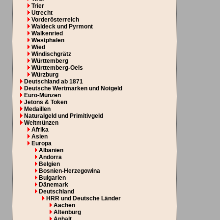
Trier
Utrecht
Vorderösterreich
Waldeck und Pyrmont
Walkenried
Westphalen
Wied
Windischgrätz
Württemberg
Württemberg-Oels
Würzburg
Deutschland ab 1871
Deutsche Wertmarken und Notgeld
Euro-Münzen
Jetons & Token
Medaillen
Naturalgeld und Primitivgeld
Weltmünzen
Afrika
Asien
Europa
Albanien
Andorra
Belgien
Bosnien-Herzegowina
Bulgarien
Dänemark
Deutschland
HRR und Deutsche Länder
Aachen
Altenburg
Anhalt