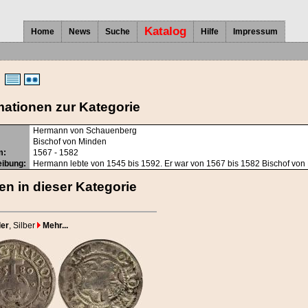
Katalog
Home
News
Suche
Hilfe
Impressum
mationen zur Kategorie
Hermann von Schauenberg
Bischof von Minden
m:
1567 - 1582
ibung:
Hermann lebte von 1545 bis 1592. Er war von 1567 bis 1582 Bischof von
n in dieser Kategorie
ler
, Silber
Mehr...