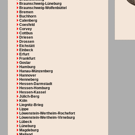
Braunschweig-Lüneburg
Braunschweig-Wolfenbüttel
Bremen
Buchhorn
Calenberg
Coesfeld
Corvey
Cottbus
Driesen
Drossen
Eichstätt
Einbeck
Erfurt
Frankfurt
Goslar
Hamburg
Hanau-Münzenberg
Hannover
Henneberg
Hessen-Darmstadt
Hessen-Homburg
Hessen-Kassel
Jülich-Berg
Köln
Liegnitz-Brieg
Lippe
Löwenstein-Wertheim-Rochefort
Löwenstein-Wertheim-Virneburg
Lübeck
Lüneburg
Magdeburg
Mailand