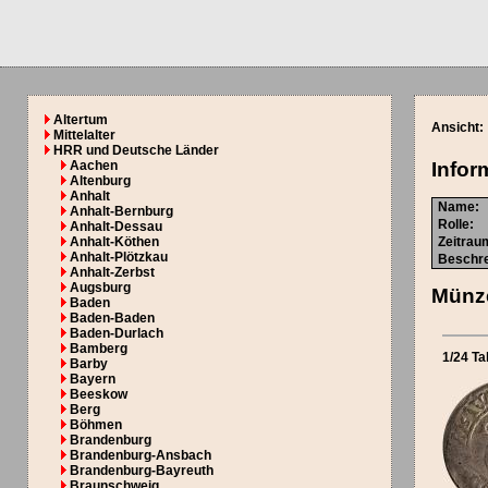
Altertum
Ansicht:
Mittelalter
HRR und Deutsche Länder
Aachen
Infor
Altenburg
Anhalt
Name:
Anhalt-Bernburg
Rolle:
Anhalt-Dessau
Anhalt-Köthen
Zeitrau
Anhalt-Plötzkau
Beschre
Anhalt-Zerbst
Augsburg
Münze
Baden
Baden-Baden
Baden-Durlach
Bamberg
1/24 Ta
Barby
Bayern
Beeskow
Berg
Böhmen
Brandenburg
Brandenburg-Ansbach
Brandenburg-Bayreuth
Braunschweig