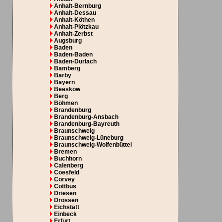
Anhalt-Bernburg
Anhalt-Dessau
Anhalt-Köthen
Anhalt-Plötzkau
Anhalt-Zerbst
Augsburg
Baden
Baden-Baden
Baden-Durlach
Bamberg
Barby
Bayern
Beeskow
Berg
Böhmen
Brandenburg
Brandenburg-Ansbach
Brandenburg-Bayreuth
Braunschweig
Braunschweig-Lüneburg
Braunschweig-Wolfenbüttel
Bremen
Buchhorn
Calenberg
Coesfeld
Corvey
Cottbus
Driesen
Drossen
Eichstätt
Einbeck
Erfurt