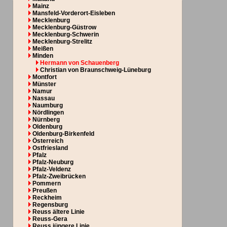
Mainz
Mansfeld-Vorderort-Eisleben
Mecklenburg
Mecklenburg-Güstrow
Mecklenburg-Schwerin
Mecklenburg-Strelitz
Meißen
Minden
Hermann von Schauenberg
Christian von Braunschweig-Lüneburg
Montfort
Münster
Namur
Nassau
Naumburg
Nördlingen
Nürnberg
Oldenburg
Oldenburg-Birkenfeld
Österreich
Ostfriesland
Pfalz
Pfalz-Neuburg
Pfalz-Veldenz
Pfalz-Zweibrücken
Pommern
Preußen
Reckheim
Regensburg
Reuss ältere Linie
Reuss-Gera
Reuss jüngere Linie