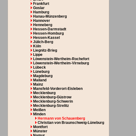
Frankfurt
Goslar
Hamburg
Hanau-Münzenberg
Hannover
Henneberg
Hessen-Darmstadt
Hessen-Homburg
Hessen-Kassel
Jülich-Berg
Köln
Liegnitz-Brieg
Lippe
Löwenstein-Wertheim-Rochefort
Löwenstein-Wertheim-Virneburg
Lübeck
Lüneburg
Magdeburg
Mailand
Mainz
Mansfeld-Vorderort-Eisleben
Mecklenburg
Mecklenburg-Güstrow
Mecklenburg-Schwerin
Mecklenburg-Strelitz
Meißen
Minden
Hermann von Schauenberg
Christian von Braunschweig-Lüneburg
Montfort
Münster
Namur