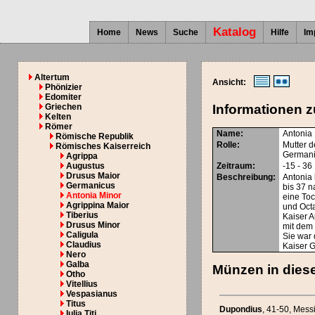
Katalog
Home
News
Suche
Hilfe
Im
Altertum
Ansicht:
Phönizier
Edomiter
Griechen
Informationen z
Kelten
Römer
Name:
Antonia
Römische Republik
Rolle:
Mutter d
Römisches Kaiserreich
Germani
Agrippa
Augustus
Zeitraum:
-15 - 36
Drusus Maior
Beschreibung:
Antonia 
Germanicus
bis 37 n
Antonia Minor
eine To
Agrippina Maior
und Oct
Tiberius
Kaiser A
Drusus Minor
mit dem
Caligula
Sie war 
Claudius
Kaiser 
Nero
Galba
Münzen in diese
Otho
Vitellius
Vespasianus
Titus
Dupondius
, 41-50
, Mess
Iulia Titi