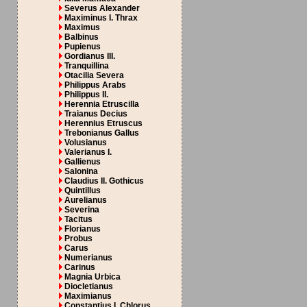
Severus Alexander
Maximinus I. Thrax
Maximus
Balbinus
Pupienus
Gordianus III.
Tranquillina
Otacilia Severa
Philippus Arabs
Philippus II.
Herennia Etruscilla
Traianus Decius
Herennius Etruscus
Trebonianus Gallus
Volusianus
Valerianus I.
Gallienus
Salonina
Claudius II. Gothicus
Quintillus
Aurelianus
Severina
Tacitus
Florianus
Probus
Carus
Numerianus
Carinus
Magnia Urbica
Diocletianus
Maximianus
Constantius I. Chlorus