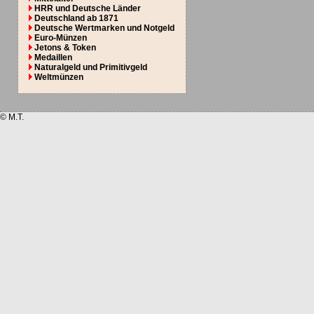
HRR und Deutsche Länder
Deutschland ab 1871
Deutsche Wertmarken und Notgeld
Euro-Münzen
Jetons & Token
Medaillen
Naturalgeld und Primitivgeld
Weltmünzen
© M.T.