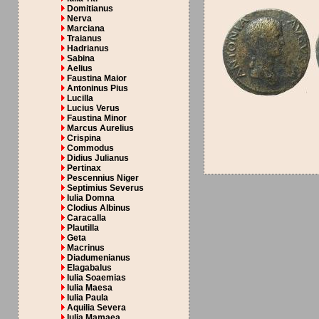
Domitianus
Nerva
Marciana
Traianus
Hadrianus
Sabina
Aelius
Faustina Maior
Antoninus Pius
Lucilla
Lucius Verus
Faustina Minor
Marcus Aurelius
Crispina
Commodus
Didius Julianus
Pertinax
Pescennius Niger
Septimius Severus
Iulia Domna
Clodius Albinus
Caracalla
Plautilla
Geta
Macrinus
Diadumenianus
Elagabalus
Iulia Soaemias
Iulia Maesa
Iulia Paula
Aquilia Severa
Iulia Mamaea