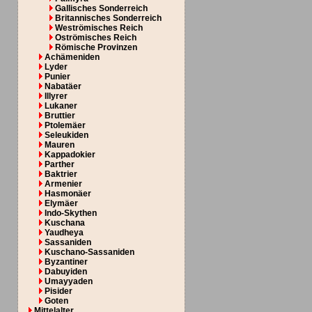
Gallisches Sonderreich
Britannisches Sonderreich
Weströmisches Reich
Oströmisches Reich
Römische Provinzen
Achämeniden
Lyder
Punier
Nabatäer
Illyrer
Lukaner
Bruttier
Ptolemäer
Seleukiden
Mauren
Kappadokier
Parther
Baktrier
Armenier
Hasmonäer
Elymäer
Indo-Skythen
Kuschana
Yaudheya
Sassaniden
Kuschano-Sassaniden
Byzantiner
Dabuyiden
Umayyaden
Pisider
Goten
Mittelalter