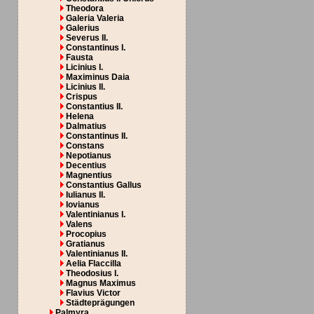
Theodora
Galeria Valeria
Galerius
Severus II.
Constantinus I.
Fausta
Licinius I.
Maximinus Daia
Licinius II.
Crispus
Constantius II.
Helena
Dalmatius
Constantinus II.
Constans
Nepotianus
Decentius
Magnentius
Constantius Gallus
Iulianus II.
Iovianus
Valentinianus I.
Valens
Procopius
Gratianus
Valentinianus II.
Aelia Flaccilla
Theodosius I.
Magnus Maximus
Flavius Victor
Städteprägungen
Palmyra