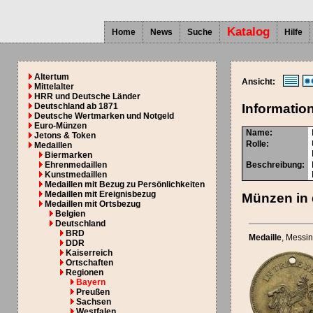
Katalog
Home
News
Suche
Hilfe
Altertum
Ansicht:
Mittelalter
HRR und Deutsche Länder
Deutschland ab 1871
Informatio
Deutsche Wertmarken und Notgeld
Euro-Münzen
Name:
Jetons & Token
Rolle:
Medaillen
Biermarken
Ehrenmedaillen
Beschreibung:
Kunstmedaillen
Medaillen mit Bezug zu Persönlichkeiten
Medaillen mit Ereignisbezug
Münzen in 
Medaillen mit Ortsbezug
Belgien
Deutschland
BRD
Medaille
, Messi
DDR
Kaiserreich
Ortschaften
Regionen
Bayern
Preußen
Sachsen
Westfalen