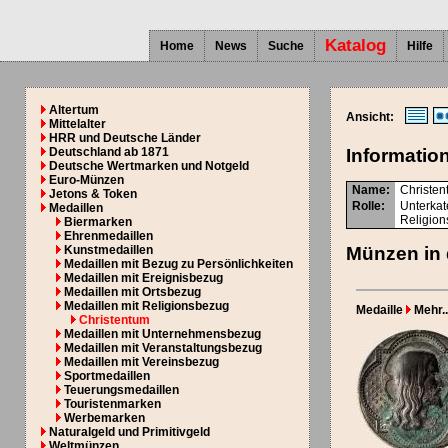
Katalog
Home
News
Suche
Hilfe
Altertum
Ansicht:
Mittelalter
HRR und Deutsche Länder
Deutschland ab 1871
Informatio
Deutsche Wertmarken und Notgeld
Euro-Münzen
Name:
Christe
Jetons & Token
Rolle:
Unterkat
Medaillen
Religio
Biermarken
Ehrenmedaillen
Kunstmedaillen
Münzen in 
Medaillen mit Bezug zu Persönlichkeiten
Medaillen mit Ereignisbezug
Medaillen mit Ortsbezug
Medaillen mit Religionsbezug
Medaille
Mehr..
Christentum
Medaillen mit Unternehmensbezug
Medaillen mit Veranstaltungsbezug
Medaillen mit Vereinsbezug
Sportmedaillen
Teuerungsmedaillen
Touristenmarken
Werbemarken
Naturalgeld und Primitivgeld
Weltmünzen