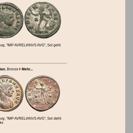
Avg, "IMP AVRELIANVS AVG", Sol geht
ian
, Bronze
Mehr...
Avg, "IMP AVRELIANVS AVG", Sol steht
nks