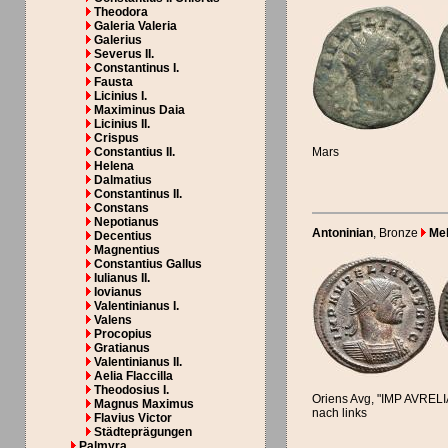
Theodora
Galeria Valeria
Galerius
Severus II.
Constantinus I.
Fausta
Licinius I.
Maximinus Daia
Licinius II.
Crispus
Constantius II.
Mars
Helena
Dalmatius
Constantinus II.
Constans
Nepotianus
Antoninian
, Bronze
Meh
Decentius
Magnentius
Constantius Gallus
Iulianus II.
Iovianus
Valentinianus I.
Valens
Procopius
Gratianus
Valentinianus II.
Aelia Flaccilla
Theodosius I.
Oriens Avg, "IMP AVREL
Magnus Maximus
nach links
Flavius Victor
Städteprägungen
Palmyra