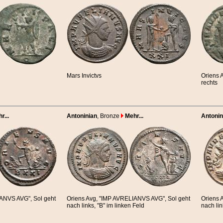
Mars Invictvs
Oriens 
rechts
r...
Antoninian
, Bronze
Mehr...
Antonin
IANVS AVG", Sol geht
Oriens Avg, "IMP AVRELIANVS AVG", Sol geht
Oriens 
nach links, "B" im linken Feld
nach li