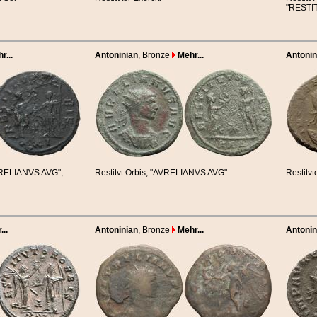
"RESTI
r...
Antoninian
, Bronze
Mehr...
Antonin
AVRELIANVS AVG",
Restitvt Orbis, "AVRELIANVS AVG"
Restitvt
..
Antoninian
, Bronze
Mehr...
Antonin