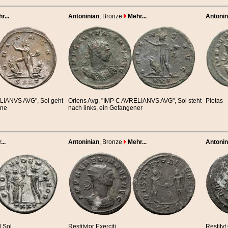
r...
Antoninian
, Bronze
Mehr...
Antonin
ELIANVS AVG", Sol geht
Oriens Avg, "IMP C AVRELIANVS AVG", Sol steht
Pietas
ene
nach links, ein Gefangener
..
Antoninian
, Bronze
Mehr...
Antonin
d Sol
Restitvtor Exerciti
Restitv