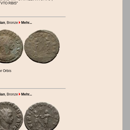
TVTO RBIS"
ian
, Bronze
Mehr...
or Orbis
ian
, Bronze
Mehr...