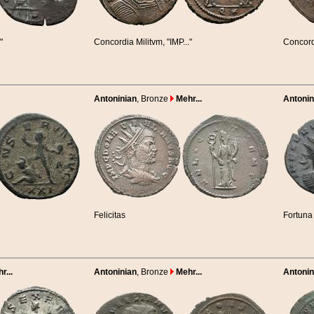
"
Concordia Militvm, "IMP..."
Concordi
Antoninian
, Bronze
Mehr...
Antonin
Felicitas
Fortuna
r...
Antoninian
, Bronze
Mehr...
Antonin