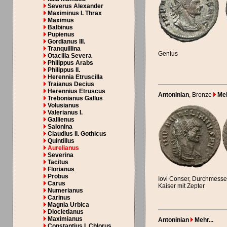
Severus Alexander
Maximinus I. Thrax
Maximus
Balbinus
Pupienus
Gordianus III.
Tranquillina
Genius
Otacilia Severa
Philippus Arabs
Philippus II.
Herennia Etruscilla
Traianus Decius
Herennius Etruscus
Antoninian
, Bronze
Meh
Trebonianus Gallus
Volusianus
Valerianus I.
Gallienus
Salonina
Claudius II. Gothicus
Quintillus
Aurelianus
Severina
Tacitus
Florianus
Probus
Iovi Conser, Durchmesser
Carus
Kaiser mit Zepter
Numerianus
Carinus
Magnia Urbica
Diocletianus
Maximianus
Antoninian
Mehr...
Constantius I. Chlorus