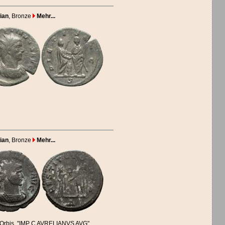
ian
, Bronze
Mehr...
ian
, Bronze
Mehr...
t Orbis, "IMP C AVRELIANVS AVG",