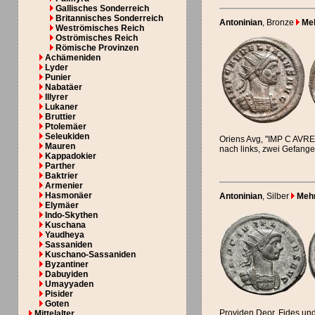
Gallisches Sonderreich
Britannisches Sonderreich
Antoninian
, Bronze
Meh
Weströmisches Reich
Oströmisches Reich
Römische Provinzen
Achämeniden
Lyder
Punier
Nabatäer
Illyrer
Lukaner
Bruttier
Ptolemäer
Seleukiden
Oriens Avg, "IMP C AVR
Mauren
nach links, zwei Gefang
Kappadokier
Parther
Baktrier
Armenier
Hasmonäer
Antoninian
, Silber
Mehr.
Elymäer
Indo-Skythen
Kuschana
Yaudheya
Sassaniden
Kuschano-Sassaniden
Byzantiner
Dabuyiden
Umayyaden
Pisider
Goten
Providen Deor, Fides un
Mittelalter