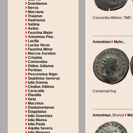
Domitianus
Nerva
Marciana
Traianus
Concordia Militvm, "IMP...
Hadrianus
Sabina
Aelius
Faustina Maior
Antoninus Pius
Lucilla
Antoninian
Mehr...
Lucius Verus
Faustina Minor
Marcus Aurelius
Crispina
Commodus
Didius Julianus
Pertinax
Pescennius Niger
Septimius Severus
Iulia Domna
Clodius Albinus
Caracalla
Conservat Avg
Plautilla
Geta
Macrinus
Diadumenianus
Elagabalus
Antoninian
, Bronze
Meh
Iulia Soaemias
Iulia Maesa
Iulia Paula
Aquilia Severa
Iulia Mamaea