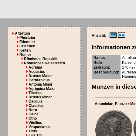
Altertum
Ansicht:
Phönizier
Edomiter
Griechen
Informationen z
Kelten
Römer
Name:
Aurelia
Römische Republik
Rolle:
Kaiser 
Römisches Kaiserreich
Agrippa
Zeitraum:
270 - 2
Augustus
Beschreibung:
Aurelian
Drusus Maior
Namensg
Germanicus
Antonia Minor
Münzen in diese
Agrippina Maior
Tiberius
Drusus Minor
Caligula
Antoninian
, Bronze
Meh
Claudius
Nero
Galba
Otho
Vitellius
Vespasianus
Titus
Iulia Titi