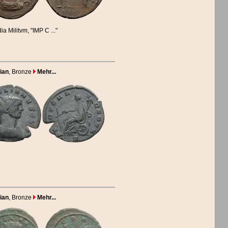
a Militvm, "IMP C ..."
ian
, Bronze
Mehr...
ian
, Bronze
Mehr...