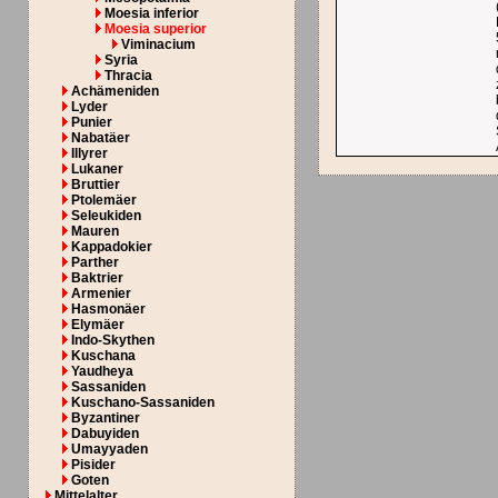
Moesia inferior
Moesia superior
Viminacium
Syria
Thracia
Achämeniden
Lyder
Punier
Nabatäer
Illyrer
Lukaner
Bruttier
Ptolemäer
Seleukiden
Mauren
Kappadokier
Parther
Baktrier
Armenier
Hasmonäer
Elymäer
Indo-Skythen
Kuschana
Yaudheya
Sassaniden
Kuschano-Sassaniden
Byzantiner
Dabuyiden
Umayyaden
Pisider
Goten
Mittelalter