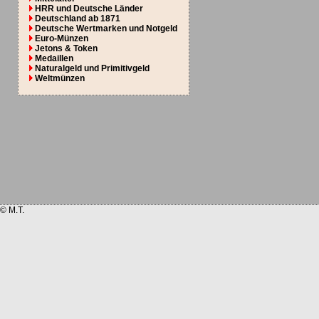
HRR und Deutsche Länder
Deutschland ab 1871
Deutsche Wertmarken und Notgeld
Euro-Münzen
Jetons & Token
Medaillen
Naturalgeld und Primitivgeld
Weltmünzen
© M.T.