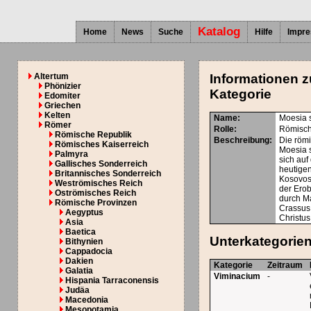
Katalog
Home
News
Suche
Hilfe
Impr
Altertum
Informationen z
Phönizier
Kategorie
Edomiter
Griechen
Kelten
Name:
Moesia 
Römer
Rolle:
Römisch
Römische Republik
Beschreibung:
Die röm
Römisches Kaiserreich
Moesia 
Palmyra
sich auf
Gallisches Sonderreich
heutige
Britannisches Sonderreich
Kosovos
Weströmisches Reich
der Ero
Oströmisches Reich
durch Ma
Römische Provinzen
Crassus 
Aegyptus
Christus
Asia
Baetica
Unterkategorie
Bithynien
Cappadocia
Dakien
Kategorie
Zeitraum
Galatia
Viminacium
-
Hispania Tarraconensis
Judäa
Macedonia
Mesopotamia