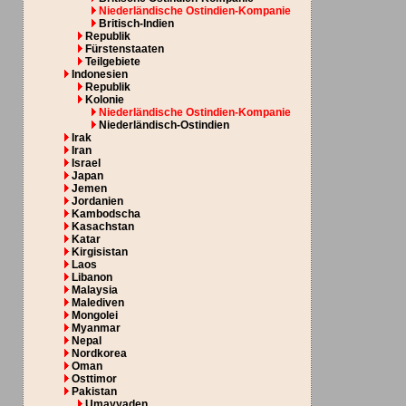
Niederländische Ostindien-Kompanie
Britisch-Indien
Republik
Fürstenstaaten
Teilgebiete
Indonesien
Republik
Kolonie
Niederländische Ostindien-Kompanie
Niederländisch-Ostindien
Irak
Iran
Israel
Japan
Jemen
Jordanien
Kambodscha
Kasachstan
Katar
Kirgisistan
Laos
Libanon
Malaysia
Malediven
Mongolei
Myanmar
Nepal
Nordkorea
Oman
Osttimor
Pakistan
Umayyaden