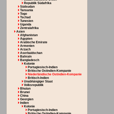
Republik Südafrika
Südsudan
Tansania
Togo
Tschad
Tunesien
Uganda
Zentralafrika
Asien
Afghanistan
Ägypten
Arabische Emirate
Armenien
Arzach
Aserbaidschan
Bahrain
Bangladesch
Kolonie
Portugiesisch-Indien
Britische Ostindien-Kompanie
Niederländische Ostindien-Kompanie
Britisch-Indien
Unabhängiger Staat
Volksrepublik
Bhutan
Brunei
China
Georgien
Indien
Kolonie
Portugiesisch-Indien
Britische Ostindien-Kompanie