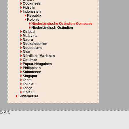
Cookinseln
Fidschi
Indonesien
Republik
Kolonie
Niederländische Ostindien-Kompanie
Niederländisch-Ostindien
Kiribati
Malaysia
Nauru
Neukaledonien
Neuseeland
Niue
Nördliche Marianen
Osttimor
Papua-Neuguinea
Philippinen
Salomonen
Singapur
Tahiti
Tokelau
Tonga
Tuvalu
Südamerika
© M.T.