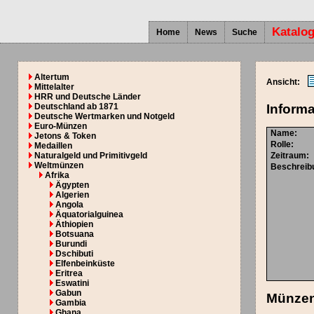
Katalo
Home
News
Suche
Altertum
Ansicht:
Mittelalter
HRR und Deutsche Länder
Deutschland ab 1871
Informa
Deutsche Wertmarken und Notgeld
Euro-Münzen
Name:
Jetons & Token
Rolle:
Medaillen
Naturalgeld und Primitivgeld
Zeitraum:
Weltmünzen
Beschreib
Afrika
Ägypten
Algerien
Angola
Äquatorialguinea
Äthiopien
Botsuana
Burundi
Dschibuti
Elfenbeinküste
Eritrea
Eswatini
Gabun
Münzen 
Gambia
Ghana