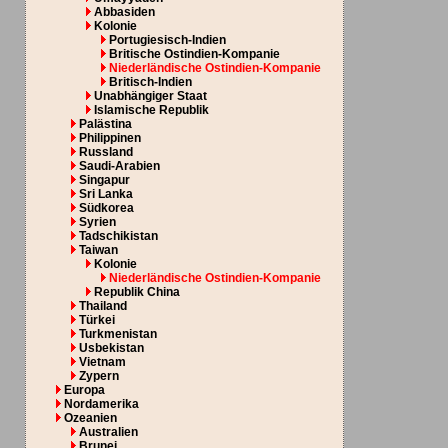
Abbasiden
Kolonie
Portugiesisch-Indien
Britische Ostindien-Kompanie
Niederländische Ostindien-Kompanie
Britisch-Indien
Unabhängiger Staat
Islamische Republik
Palästina
Philippinen
Russland
Saudi-Arabien
Singapur
Sri Lanka
Südkorea
Syrien
Tadschikistan
Taiwan
Kolonie
Niederländische Ostindien-Kompanie
Republik China
Thailand
Türkei
Turkmenistan
Usbekistan
Vietnam
Zypern
Europa
Nordamerika
Ozeanien
Australien
Brunei