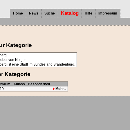
Katalog
Home
News
Suche
Hilfe
Impressum
ur Kategorie
berg
eber von Notgeld
erg ist eine Stadt im Bundesland Brandenburg.
r Kategorie
itraum
Anlass
Besonderheit
19
-
-
Mehr...