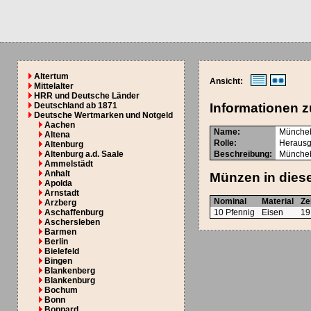
Altertum
Ansicht:
Mittelalter
HRR und Deutsche Länder
Deutschland ab 1871
Informationen z
Deutsche Wertmarken und Notgeld
Aachen
Name:
Münche
Altena
Rolle:
Herausg
Altenburg
Altenburg a.d. Saale
Beschreibung:
Müncheb
Ammelstädt
Anhalt
Münzen in diese
Apolda
Arnstadt
Nominal
Material
Ze
Arzberg
Aschaffenburg
10 Pfennig
Eisen
19
Aschersleben
Barmen
Berlin
Bielefeld
Bingen
Blankenberg
Blankenburg
Bochum
Bonn
Boppard