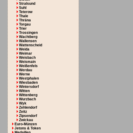
Stralsund
Suhl
Teterow
Thale
Thräna
Torgau
Trier
Trossingen
Wachtberg
Wallensen
Wattenscheid
Weida
Weimar
Weisbach
Weismain
Weißenfels
Werdau
Werne
Westphalen
Wiesbaden
Wintersdorf
Witten
Wittenberg
Wurzbach
Wyk
Zehlendorf
Zeitz
Zipsendorf
Zwickau
Euro-Münzen
Jetons & Token
Medaillen