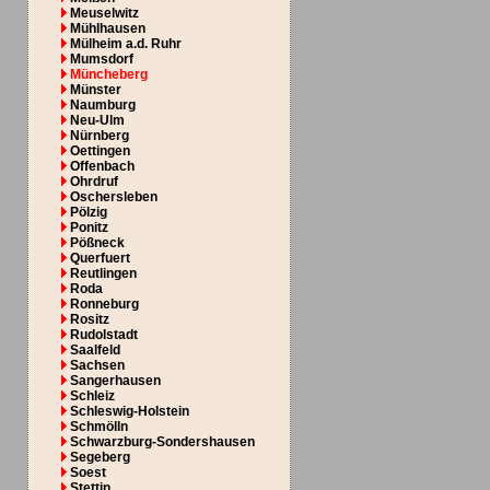
Meuselwitz
Mühlhausen
Mülheim a.d. Ruhr
Mumsdorf
Müncheberg
Münster
Naumburg
Neu-Ulm
Nürnberg
Oettingen
Offenbach
Ohrdruf
Oschersleben
Pölzig
Ponitz
Pößneck
Querfuert
Reutlingen
Roda
Ronneburg
Rositz
Rudolstadt
Saalfeld
Sachsen
Sangerhausen
Schleiz
Schleswig-Holstein
Schmölln
Schwarzburg-Sondershausen
Segeberg
Soest
Stettin