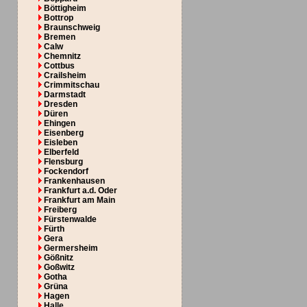
Böttigheim
Bottrop
Braunschweig
Bremen
Calw
Chemnitz
Cottbus
Crailsheim
Crimmitschau
Darmstadt
Dresden
Düren
Ehingen
Eisenberg
Eisleben
Elberfeld
Flensburg
Fockendorf
Frankenhausen
Frankfurt a.d. Oder
Frankfurt am Main
Freiberg
Fürstenwalde
Fürth
Gera
Germersheim
Gößnitz
Goßwitz
Gotha
Grüna
Hagen
Halle