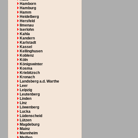
Hamborn
Hamburg
Hamm
Heidelberg
Hersfeld
Ilmenau
Iserlohn
Kahla
Kandern
Karlstadt
Kassel
Kellinghusen
Koblenz
Köln
Königswinter
Kosma
Kriebitzsch
Kronach
Landsberg a.d. Warthe
Leer
Leipzig
Leutenberg
Linden
Linz
Löwenberg
Lucka
Lüdenscheid
Lützen
Magdeburg
Mainz
Mannheim
Meißen