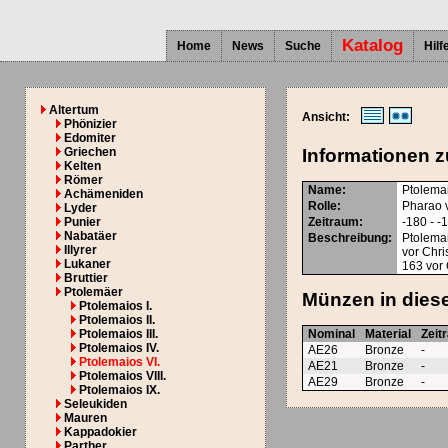
Katalog
Home
News
Suche
Hilf
Altertum
Ansicht:
Phönizier
Edomiter
Griechen
Informationen z
Kelten
Römer
Name:
Ptolemai
Achämeniden
Rolle:
Pharao 
Lyder
Punier
Zeitraum:
-180 - -
Nabatäer
Beschreibung:
Ptolemai
Illyrer
vor Chri
Lukaner
163 vor
Bruttier
Ptolemäer
Münzen in diese
Ptolemaios I.
Ptolemaios II.
Ptolemaios III.
Nominal
Material
Zeit
Ptolemaios IV.
AE26
Bronze
-
Ptolemaios VI.
AE21
Bronze
-
Ptolemaios VIII.
AE29
Bronze
-
Ptolemaios IX.
Seleukiden
Mauren
Kappadokier
Parther