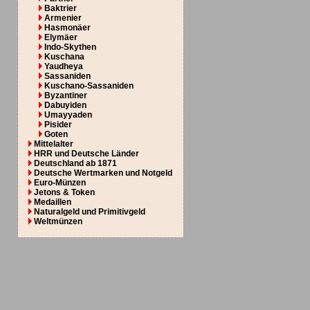
Baktrier
Armenier
Hasmonäer
Elymäer
Indo-Skythen
Kuschana
Yaudheya
Sassaniden
Kuschano-Sassaniden
Byzantiner
Dabuyiden
Umayyaden
Pisider
Goten
Mittelalter
HRR und Deutsche Länder
Deutschland ab 1871
Deutsche Wertmarken und Notgeld
Euro-Münzen
Jetons & Token
Medaillen
Naturalgeld und Primitivgeld
Weltmünzen