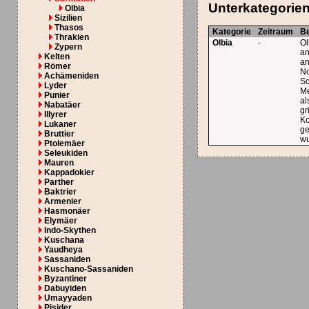
Unterkategorie
Olbia
Sizilien
Thasos
Kategorie
Zeitraum
B
Thrakien
Olbia
-
Ol
Zypern
an
Kelten
an
Römer
No
Achämeniden
S
Lyder
Me
Punier
al
Nabatäer
gr
Illyrer
Ko
Lukaner
ge
Bruttier
wu
Ptolemäer
Seleukiden
Mauren
Kappadokier
Parther
Baktrier
Armenier
Hasmonäer
Elymäer
Indo-Skythen
Kuschana
Yaudheya
Sassaniden
Kuschano-Sassaniden
Byzantiner
Dabuyiden
Umayyaden
Pisider