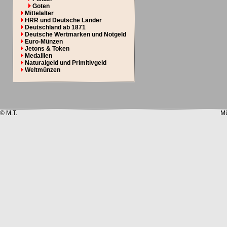
Goten
Mittelalter
HRR und Deutsche Länder
Deutschland ab 1871
Deutsche Wertmarken und Notgeld
Euro-Münzen
Jetons & Token
Medaillen
Naturalgeld und Primitivgeld
Weltmünzen
© M.T.
Mü