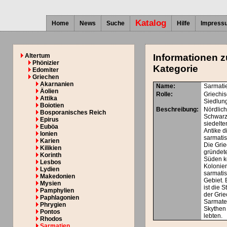
Katalog
Home
News
Suche
Hilfe
Impress
Altertum
Informationen z
Phönizier
Kategorie
Edomiter
Griechen
Akarnanien
Name:
Sarmati
Äolien
Rolle:
Griechi
Attika
Siedlun
Boiotien
Beschreibung:
Nördlic
Bosporanisches Reich
Schwar
Epirus
siedelte
Euböa
Antike d
Ionien
sarmatis
Karien
Die Gri
Kilikien
gründet
Korinth
Süden 
Lesbos
Kolonie
Lydien
sarmati
Makedonien
Gebiet.
Mysien
ist die S
Pamphylien
der Grie
Paphlagonien
Sarmate
Phrygien
Skythe
Pontos
lebten.
Rhodos
Sarmatien