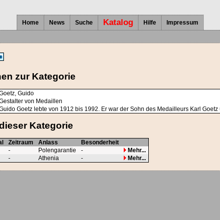
Katalog
Home
News
Suche
Hilfe
Impressum
nen zur Kategorie
Goetz, Guido
Gestalter von Medaillen
Guido Goetz lebte von 1912 bis 1992. Er war der Sohn des Medailleurs Karl Goetz u
dieser Kategorie
al
Zeitraum
Anlass
Besonderheit
-
Polengarantie
-
Mehr...
-
Athenia
-
Mehr...