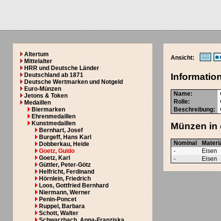
Altertum
Ansicht:
Mittelalter
HRR und Deutsche Länder
Deutschland ab 1871
Informatio
Deutsche Wertmarken und Notgeld
Euro-Münzen
Name:
Jetons & Token
Rolle:
Medaillen
Biermarken
Beschreibung:
Ehrenmedaillen
Kunstmedaillen
Münzen in 
Bernhart, Josef
Burgeff, Hans Karl
Nominal
Materi
Dobberkau, Heide
Goetz, Guido
-
Eisen
Goetz, Karl
-
Eisen
Güttler, Peter-Götz
Helfricht, Ferdinand
Hörnlein, Friedrich
Loos, Gottfried Bernhard
Niermann, Werner
Penin-Poncet
Ruppel, Barbara
Schott, Walter
Schwarzbach, Anna-Franziska