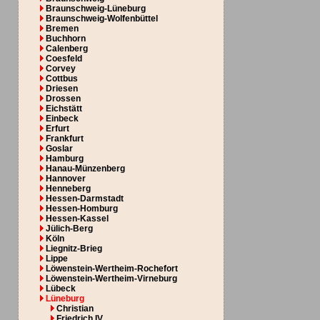
Braunschweig-Lüneburg
Braunschweig-Wolfenbüttel
Bremen
Buchhorn
Calenberg
Coesfeld
Corvey
Cottbus
Driesen
Drossen
Eichstätt
Einbeck
Erfurt
Frankfurt
Goslar
Hamburg
Hanau-Münzenberg
Hannover
Henneberg
Hessen-Darmstadt
Hessen-Homburg
Hessen-Kassel
Jülich-Berg
Köln
Liegnitz-Brieg
Lippe
Löwenstein-Wertheim-Rochefort
Löwenstein-Wertheim-Virneburg
Lübeck
Lüneburg
Christian
Friedrich IV.