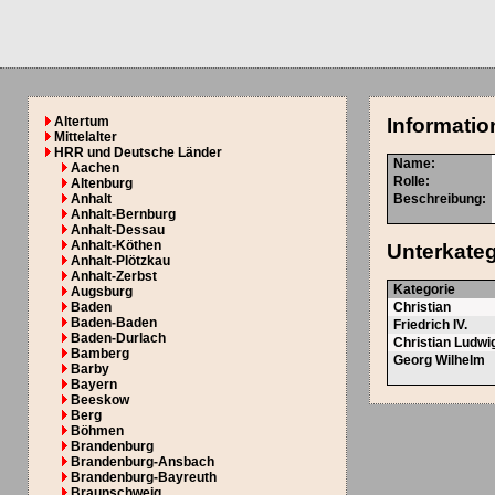
Altertum
Informatio
Mittelalter
HRR und Deutsche Länder
Name:
Aachen
Rolle:
Altenburg
Anhalt
Beschreibung:
Anhalt-Bernburg
Anhalt-Dessau
Anhalt-Köthen
Unterkate
Anhalt-Plötzkau
Anhalt-Zerbst
Kategorie
Augsburg
Baden
Christian
Baden-Baden
Friedrich IV.
Baden-Durlach
Christian Ludwi
Bamberg
Georg Wilhelm
Barby
Bayern
Beeskow
Berg
Böhmen
Brandenburg
Brandenburg-Ansbach
Brandenburg-Bayreuth
Braunschweig