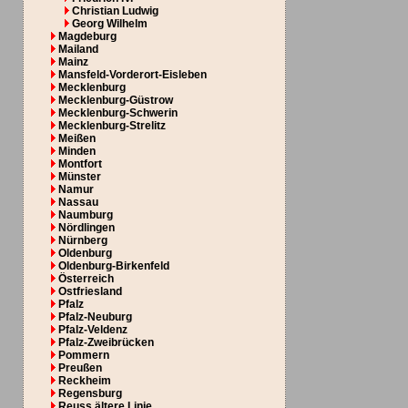
Christian Ludwig
Georg Wilhelm
Magdeburg
Mailand
Mainz
Mansfeld-Vorderort-Eisleben
Mecklenburg
Mecklenburg-Güstrow
Mecklenburg-Schwerin
Mecklenburg-Strelitz
Meißen
Minden
Montfort
Münster
Namur
Nassau
Naumburg
Nördlingen
Nürnberg
Oldenburg
Oldenburg-Birkenfeld
Österreich
Ostfriesland
Pfalz
Pfalz-Neuburg
Pfalz-Veldenz
Pfalz-Zweibrücken
Pommern
Preußen
Reckheim
Regensburg
Reuss ältere Linie