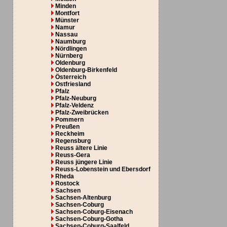
Minden
Montfort
Münster
Namur
Nassau
Naumburg
Nördlingen
Nürnberg
Oldenburg
Oldenburg-Birkenfeld
Österreich
Ostfriesland
Pfalz
Pfalz-Neuburg
Pfalz-Veldenz
Pfalz-Zweibrücken
Pommern
Preußen
Reckheim
Regensburg
Reuss ältere Linie
Reuss-Gera
Reuss jüngere Linie
Reuss-Lobenstein und Ebersdorf
Rheda
Rostock
Sachsen
Sachsen-Altenburg
Sachsen-Coburg
Sachsen-Coburg-Eisenach
Sachsen-Coburg-Gotha
Sachsen-Coburg-Saalfeld