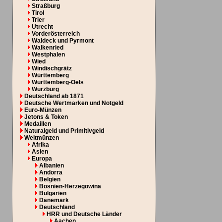
Straßburg
Tirol
Trier
Utrecht
Vorderösterreich
Waldeck und Pyrmont
Walkenried
Westphalen
Wied
Windischgrätz
Württemberg
Württemberg-Oels
Würzburg
Deutschland ab 1871
Deutsche Wertmarken und Notgeld
Euro-Münzen
Jetons & Token
Medaillen
Naturalgeld und Primitivgeld
Weltmünzen
Afrika
Asien
Europa
Albanien
Andorra
Belgien
Bosnien-Herzegowina
Bulgarien
Dänemark
Deutschland
HRR und Deutsche Länder
Aachen