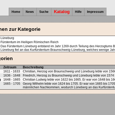
Katalog
Home
News
Suche
Hilfe
Impressum
nen zur Kategorie
Lüneburg
Fürstentum im Heiligen Römischen Reich
Das Fürstentum Lüneburg entstand im Jahr 1269 durch Teilung des Herzogtums 
Lüneburg fiel an das Kurfürstentum Braunschweig-Lüneburg, welches wenige Jah
gorien
Zeitraum
Beschreibung
1611 - 1633
Christian, Herzog von Braunschweig und Lüneburg lebte von 1566
1636 - 1648
Friedrich, Herzog zu Braunschweig und Lüneburg lebte von 1574 
g
1648 - 1665
Christian Ludwig lebte von 1622 bis 1665. Er war von 1648 bis 1
1665 - 1705
Georg Wilhelm lebte von 1624 bis 1705. Er war von 1665 bis 1705
männlichen Nachkommen, wodurch Lüneberg an das Kurfürstentu