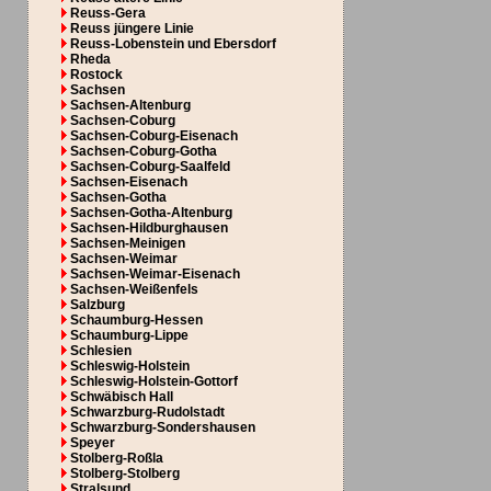
Reuss-Gera
Reuss jüngere Linie
Reuss-Lobenstein und Ebersdorf
Rheda
Rostock
Sachsen
Sachsen-Altenburg
Sachsen-Coburg
Sachsen-Coburg-Eisenach
Sachsen-Coburg-Gotha
Sachsen-Coburg-Saalfeld
Sachsen-Eisenach
Sachsen-Gotha
Sachsen-Gotha-Altenburg
Sachsen-Hildburghausen
Sachsen-Meinigen
Sachsen-Weimar
Sachsen-Weimar-Eisenach
Sachsen-Weißenfels
Salzburg
Schaumburg-Hessen
Schaumburg-Lippe
Schlesien
Schleswig-Holstein
Schleswig-Holstein-Gottorf
Schwäbisch Hall
Schwarzburg-Rudolstadt
Schwarzburg-Sondershausen
Speyer
Stolberg-Roßla
Stolberg-Stolberg
Stralsund