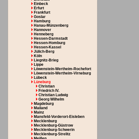
Einbeck
Erfurt
Frankfurt
Goslar
Hamburg
Hanau-Münzenberg
Hannover
Henneberg
Hessen-Darmstadt
Hessen-Homburg
Hessen-Kassel
Jülich-Berg
Köln
Liegnitz-Brieg
Lippe
Löwenstein-Wertheim-Rochefort
Löwenstein-Wertheim-Virneburg
Lübeck
Lüneburg
Christian
Friedrich IV.
Christian Ludwig
Georg Wilhelm
Magdeburg
Mailand
Mainz
Mansfeld-Vorderort-Eisleben
Mecklenburg
Mecklenburg-Güstrow
Mecklenburg-Schwerin
Mecklenburg-Strelitz
Meißen