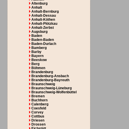
Altenburg
Anhalt
Anhalt-Bernburg
Anhalt-Dessau
Anhalt-Köthen
Anhalt-Plötzkau
Anhalt-Zerbst
Augsburg
Baden
Baden-Baden
Baden-Durlach
Bamberg
Barby
Bayern
Beeskow
Berg
Böhmen
Brandenburg
Brandenburg-Ansbach
Brandenburg-Bayreuth
Braunschweig
Braunschweig-Lüneburg
Braunschweig-Wolfenbüttel
Bremen
Buchhorn
Calenberg
Coesfeld
Corvey
Cottbus
Driesen
Drossen
Eichstätt