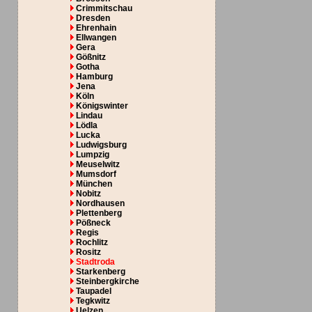
Crimmitschau
Dresden
Ehrenhain
Ellwangen
Gera
Gößnitz
Gotha
Hamburg
Jena
Köln
Königswinter
Lindau
Lödla
Lucka
Ludwigsburg
Lumpzig
Meuselwitz
Mumsdorf
München
Nobitz
Nordhausen
Plettenberg
Pößneck
Regis
Rochlitz
Rositz
Stadtroda
Starkenberg
Steinbergkirche
Taupadel
Tegkwitz
Uelzen