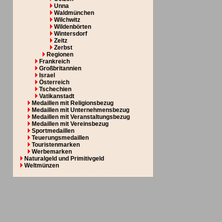
Unna
Waldmünchen
Wilchwitz
Wildenbörten
Wintersdorf
Zeitz
Zerbst
Regionen
Frankreich
Großbritannien
Israel
Österreich
Tschechien
Vatikanstadt
Medaillen mit Religionsbezug
Medaillen mit Unternehmensbezug
Medaillen mit Veranstaltungsbezug
Medaillen mit Vereinsbezug
Sportmedaillen
Teuerungsmedaillen
Touristenmarken
Werbemarken
Naturalgeld und Primitivgeld
Weltmünzen