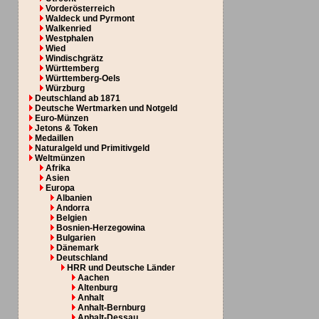
Vorderösterreich
Waldeck und Pyrmont
Walkenried
Westphalen
Wied
Windischgrätz
Württemberg
Württemberg-Oels
Würzburg
Deutschland ab 1871
Deutsche Wertmarken und Notgeld
Euro-Münzen
Jetons & Token
Medaillen
Naturalgeld und Primitivgeld
Weltmünzen
Afrika
Asien
Europa
Albanien
Andorra
Belgien
Bosnien-Herzegowina
Bulgarien
Dänemark
Deutschland
HRR und Deutsche Länder
Aachen
Altenburg
Anhalt
Anhalt-Bernburg
Anhalt-Dessau