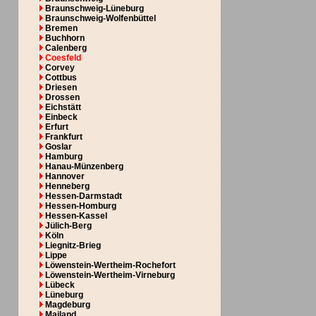
Braunschweig-Lüneburg
Braunschweig-Wolfenbüttel
Bremen
Buchhorn
Calenberg
Coesfeld
Corvey
Cottbus
Driesen
Drossen
Eichstätt
Einbeck
Erfurt
Frankfurt
Goslar
Hamburg
Hanau-Münzenberg
Hannover
Henneberg
Hessen-Darmstadt
Hessen-Homburg
Hessen-Kassel
Jülich-Berg
Köln
Liegnitz-Brieg
Lippe
Löwenstein-Wertheim-Rochefort
Löwenstein-Wertheim-Virneburg
Lübeck
Lüneburg
Magdeburg
Mailand