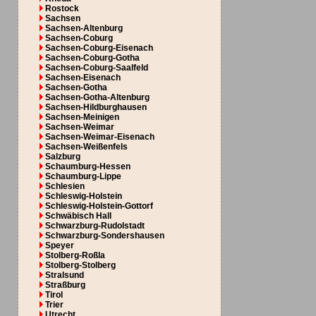
Rostock
Sachsen
Sachsen-Altenburg
Sachsen-Coburg
Sachsen-Coburg-Eisenach
Sachsen-Coburg-Gotha
Sachsen-Coburg-Saalfeld
Sachsen-Eisenach
Sachsen-Gotha
Sachsen-Gotha-Altenburg
Sachsen-Hildburghausen
Sachsen-Meinigen
Sachsen-Weimar
Sachsen-Weimar-Eisenach
Sachsen-Weißenfels
Salzburg
Schaumburg-Hessen
Schaumburg-Lippe
Schlesien
Schleswig-Holstein
Schleswig-Holstein-Gottorf
Schwäbisch Hall
Schwarzburg-Rudolstadt
Schwarzburg-Sondershausen
Speyer
Stolberg-Roßla
Stolberg-Stolberg
Stralsund
Straßburg
Tirol
Trier
Utrecht