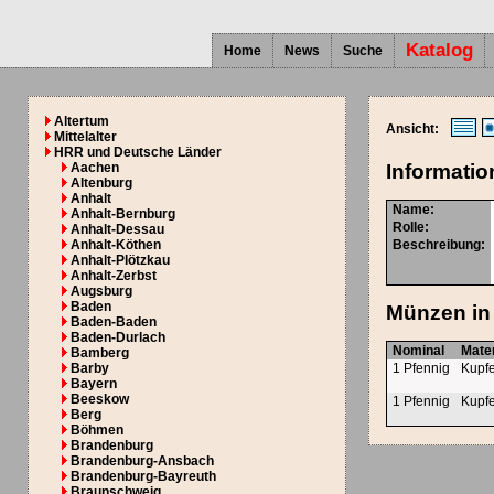
Katalog
Home
News
Suche
Altertum
Ansicht:
Mittelalter
HRR und Deutsche Länder
Aachen
Informatio
Altenburg
Anhalt
Name:
Anhalt-Bernburg
Rolle:
Anhalt-Dessau
Anhalt-Köthen
Beschreibung:
Anhalt-Plötzkau
Anhalt-Zerbst
Augsburg
Baden
Münzen in 
Baden-Baden
Baden-Durlach
Nominal
Mater
Bamberg
Barby
1 Pfennig
Kupf
Bayern
Beeskow
1 Pfennig
Kupf
Berg
Böhmen
Brandenburg
Brandenburg-Ansbach
Brandenburg-Bayreuth
Braunschweig