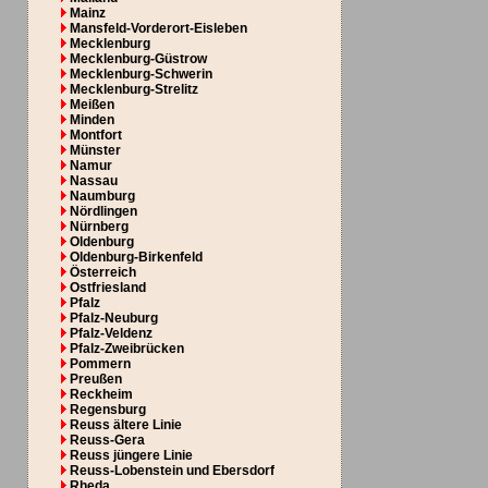
Mainz
Mansfeld-Vorderort-Eisleben
Mecklenburg
Mecklenburg-Güstrow
Mecklenburg-Schwerin
Mecklenburg-Strelitz
Meißen
Minden
Montfort
Münster
Namur
Nassau
Naumburg
Nördlingen
Nürnberg
Oldenburg
Oldenburg-Birkenfeld
Österreich
Ostfriesland
Pfalz
Pfalz-Neuburg
Pfalz-Veldenz
Pfalz-Zweibrücken
Pommern
Preußen
Reckheim
Regensburg
Reuss ältere Linie
Reuss-Gera
Reuss jüngere Linie
Reuss-Lobenstein und Ebersdorf
Rheda