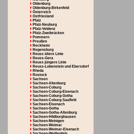
Oldenburg
Oldenburg-Birkenfeld
Österreich
Ostfriesland
Pfalz
Pfalz-Neuburg
Pfalz-Veldenz
Pfalz-Zweibrücken
Pommern
Preußen
Reckheim
Regensburg
Reuss ältere Linie
Reuss-Gera
Reuss jüngere Linie
Reuss-Lobenstein und Ebersdorf
Rheda
Rostock
Sachsen
Sachsen-Altenburg
Sachsen-Coburg
Sachsen-Coburg-Eisenach
Sachsen-Coburg-Gotha
Sachsen-Coburg-Saalfeld
Sachsen-Eisenach
Sachsen-Gotha
Sachsen-Gotha-Altenburg
Sachsen-Hildburghausen
Sachsen-Meinigen
Sachsen-Weimar
Sachsen-Weimar-Eisenach
Sachsen-Weißenfels