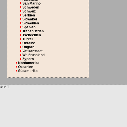
San Marino
Schweden
Schweiz
Serbien
Slowakei
Slowenien
Spanien
Transnistrien
Tschechien
Türkei
Ukraine
Ungarn
Vatikanstadt
Weißrussland
Zypern
Nordamerika
Ozeanien
Südamerika
© M.T.