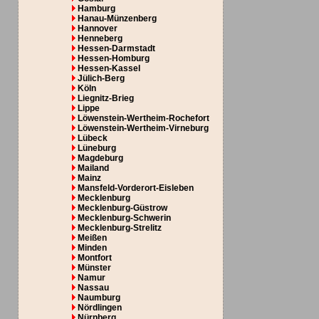
Hamburg
Hanau-Münzenberg
Hannover
Henneberg
Hessen-Darmstadt
Hessen-Homburg
Hessen-Kassel
Jülich-Berg
Köln
Liegnitz-Brieg
Lippe
Löwenstein-Wertheim-Rochefort
Löwenstein-Wertheim-Virneburg
Lübeck
Lüneburg
Magdeburg
Mailand
Mainz
Mansfeld-Vorderort-Eisleben
Mecklenburg
Mecklenburg-Güstrow
Mecklenburg-Schwerin
Mecklenburg-Strelitz
Meißen
Minden
Montfort
Münster
Namur
Nassau
Naumburg
Nördlingen
Nürnberg