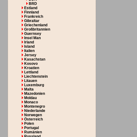
BRD
Estland
Finnland
Frankreich
Gibraltar
Griechenland
Großbritannien
Guernsey
Insel Man
Irland
Island
Italien
Jersey
Kasachstan
Kosovo
Kroatien
Lettland
Liechtenstein
Litauen
Luxemburg
Malta
Mazedonien
Moldau
Monaco
Montenegro
Niederlande
Norwegen
Österreich
Polen
Portugal
Rumänien
Russland