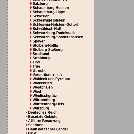
Salzburg
Schaumburg-Hessen
Schaumburg-Lippe
Schlesien
Schleswig-Holstein
Schleswig-Holstein-Gottorf
Schwäbisch Hall
Schwarzburg-Rudolstadt
Schwarzburg-Sondershausen
Speyer
Stolberg-Roßla
Stolberg-Stolberg
Stralsund
Straßburg
Tirol
Trier
Utrecht
Vorderösterreich
Waldeck und Pyrmont
Walkenried
Westphalen
Wied
Windischgrätz
Württemberg
Württemberg-Oels
Würzburg
Deutsches Reich
Besetzte Gebiete
Alliierte Besatzung
Saarland
Bank deutscher Länder
DDR