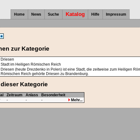
Katalog
Home
News
Suche
Hilfe
Impressum
nen zur Kategorie
Driesen
Stadt im Heiligen Römischen Reich
Driesen (heute Drezdenko in Polen) ist eine Stadt, die zeitweise zum Heiligen R
Römischen Reich gehörte Driesen zu Brandenburg.
dieser Kategorie
al
Zeitraum
Anlass
Besonderheit
r
-
-
-
Mehr...