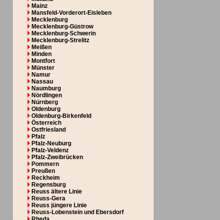
Mainz
Mansfeld-Vorderort-Eisleben
Mecklenburg
Mecklenburg-Güstrow
Mecklenburg-Schwerin
Mecklenburg-Strelitz
Meißen
Minden
Montfort
Münster
Namur
Nassau
Naumburg
Nördlingen
Nürnberg
Oldenburg
Oldenburg-Birkenfeld
Österreich
Ostfriesland
Pfalz
Pfalz-Neuburg
Pfalz-Veldenz
Pfalz-Zweibrücken
Pommern
Preußen
Reckheim
Regensburg
Reuss ältere Linie
Reuss-Gera
Reuss jüngere Linie
Reuss-Lobenstein und Ebersdorf
Rheda