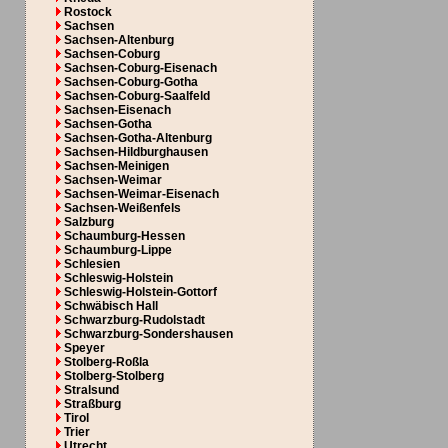
Rostock
Sachsen
Sachsen-Altenburg
Sachsen-Coburg
Sachsen-Coburg-Eisenach
Sachsen-Coburg-Gotha
Sachsen-Coburg-Saalfeld
Sachsen-Eisenach
Sachsen-Gotha
Sachsen-Gotha-Altenburg
Sachsen-Hildburghausen
Sachsen-Meinigen
Sachsen-Weimar
Sachsen-Weimar-Eisenach
Sachsen-Weißenfels
Salzburg
Schaumburg-Hessen
Schaumburg-Lippe
Schlesien
Schleswig-Holstein
Schleswig-Holstein-Gottorf
Schwäbisch Hall
Schwarzburg-Rudolstadt
Schwarzburg-Sondershausen
Speyer
Stolberg-Roßla
Stolberg-Stolberg
Stralsund
Straßburg
Tirol
Trier
Utrecht