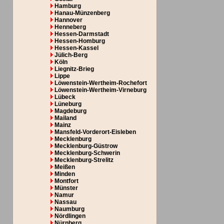
Hamburg
Hanau-Münzenberg
Hannover
Henneberg
Hessen-Darmstadt
Hessen-Homburg
Hessen-Kassel
Jülich-Berg
Köln
Liegnitz-Brieg
Lippe
Löwenstein-Wertheim-Rochefort
Löwenstein-Wertheim-Virneburg
Lübeck
Lüneburg
Magdeburg
Mailand
Mainz
Mansfeld-Vorderort-Eisleben
Mecklenburg
Mecklenburg-Güstrow
Mecklenburg-Schwerin
Mecklenburg-Strelitz
Meißen
Minden
Montfort
Münster
Namur
Nassau
Naumburg
Nördlingen
Nürnberg