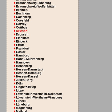
Braunschweig-Lüneburg
Braunschweig-Wolfenbüttel
Bremen
Buchhorn
Calenberg
Coesfeld
Corvey
Cottbus
Driesen
Drossen
Eichstätt
Einbeck
Erfurt
Frankfurt
Goslar
Hamburg
Hanau-Münzenberg
Hannover
Henneberg
Hessen-Darmstadt
Hessen-Homburg
Hessen-Kassel
Jülich-Berg
Köln
Liegnitz-Brieg
Lippe
Löwenstein-Wertheim-Rochefort
Löwenstein-Wertheim-Virneburg
Lübeck
Lüneburg
Magdeburg
Mailand