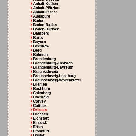
Anhalt-Köthen
Anhalt-Plötzkau
Anhalt-Zerbst
Augsburg
Baden
Baden-Baden
Baden-Durlach
Bamberg
Barby
Bayern
Beeskow
Berg
Böhmen
Brandenburg
Brandenburg-Ansbach
Brandenburg-Bayreuth
Braunschweig
Braunschweig-Lüneburg
Braunschweig-Wolfenbüttel
Bremen
Buchhorn
Calenberg
Coesfeld
Corvey
Cottbus
Driesen
Drossen
Eichstätt
Einbeck
Erfurt
Frankfurt
Goslar