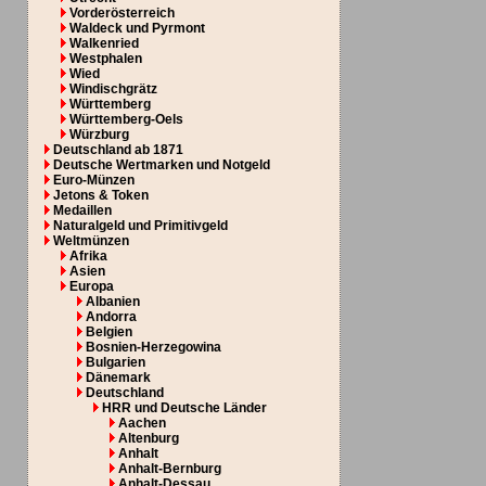
Vorderösterreich
Waldeck und Pyrmont
Walkenried
Westphalen
Wied
Windischgrätz
Württemberg
Württemberg-Oels
Würzburg
Deutschland ab 1871
Deutsche Wertmarken und Notgeld
Euro-Münzen
Jetons & Token
Medaillen
Naturalgeld und Primitivgeld
Weltmünzen
Afrika
Asien
Europa
Albanien
Andorra
Belgien
Bosnien-Herzegowina
Bulgarien
Dänemark
Deutschland
HRR und Deutsche Länder
Aachen
Altenburg
Anhalt
Anhalt-Bernburg
Anhalt-Dessau