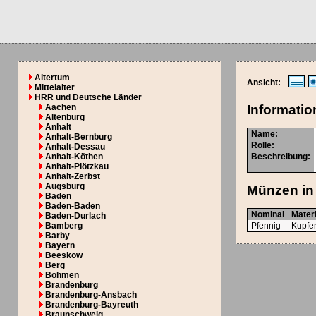
Altertum
Ansicht:
Mittelalter
HRR und Deutsche Länder
Aachen
Informatio
Altenburg
Anhalt
Name:
Anhalt-Bernburg
Rolle:
Anhalt-Dessau
Anhalt-Köthen
Beschreibung:
Anhalt-Plötzkau
Anhalt-Zerbst
Augsburg
Münzen in 
Baden
Baden-Baden
Nominal
Materi
Baden-Durlach
Bamberg
Pfennig
Kupfe
Barby
Bayern
Beeskow
Berg
Böhmen
Brandenburg
Brandenburg-Ansbach
Brandenburg-Bayreuth
Braunschweig