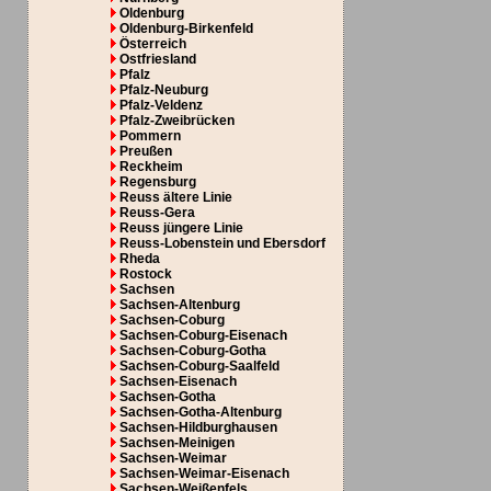
Oldenburg
Oldenburg-Birkenfeld
Österreich
Ostfriesland
Pfalz
Pfalz-Neuburg
Pfalz-Veldenz
Pfalz-Zweibrücken
Pommern
Preußen
Reckheim
Regensburg
Reuss ältere Linie
Reuss-Gera
Reuss jüngere Linie
Reuss-Lobenstein und Ebersdorf
Rheda
Rostock
Sachsen
Sachsen-Altenburg
Sachsen-Coburg
Sachsen-Coburg-Eisenach
Sachsen-Coburg-Gotha
Sachsen-Coburg-Saalfeld
Sachsen-Eisenach
Sachsen-Gotha
Sachsen-Gotha-Altenburg
Sachsen-Hildburghausen
Sachsen-Meinigen
Sachsen-Weimar
Sachsen-Weimar-Eisenach
Sachsen-Weißenfels