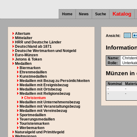
Katalog
Home
News
Suche
Altertum
Ansicht:
Mittelalter
HRR und Deutsche Länder
Deutschland ab 1871
Informatio
Deutsche Wertmarken und Notgeld
Euro-Münzen
Name:
Christe
Jetons & Token
Rolle:
Unterkat
Medaillen
Biermarken
Ehrenmedaillen
Münzen in 
Kunstmedaillen
Medaillen mit Bezug zu Persönlichkeiten
Nominal
Materi
Medaillen mit Ereignisbezug
-
-
Medaillen mit Ortsbezug
Medaillen mit Religionsbezug
-
-
Christentum
Medaillen mit Unternehmensbezug
Medaillen mit Veranstaltungsbezug
Medaillen mit Vereinsbezug
Sportmedaillen
Teuerungsmedaillen
Touristenmarken
Werbemarken
Naturalgeld und Primitivgeld
Weltmünzen