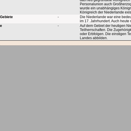
das neu gegründete Königreich 
Personalunion auch Großherzog
wurde ein unabhängiges Königre
Königreich der Niederlande exist
 Gebiete
-
Die Niederlande war eine bede
im 17. Jahrhundert. Auch heute 
te
-
Auf dem Gebiet der heutigen Nie
Teilherrschaften. Die Zugehöri
oder Erbfolgen. Die einstigen Te
Landes abbilden.