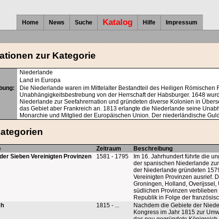
Katalog
Home
News
Suche
Hilfe
Impressum
ationen zur Kategorie
Niederlande
Land in Europa
bung:
Die Niederlande waren im Mittelalter Bestandteil des Heiligen Römischen 
Unabhängigkeitsbestrebung von der Herrschaft der Habsburger. 1648 wurde
Niederlande zur Seefahrernation und gründeten diverse Kolonien in Überse
das Gebiet aber Frankreich an. 1813 erlangte die Niederlande seine Unabh
Monarchie und Mitglied der Europäischen Union. Der niederländische Gul
ategorien
e
Zeitraum
Beschreibung
der Sieben Vereinigten Provinzen
1581 - 1795
Im 16. Jahrhundert führte die u
der spanischen Niederlande zum
der Niederlande gründeten 1579
Vereinigten Provinzen ausrief. 
Groningen, Holland, Overijssel
südlichen Provinzen verblieben
Republik in Folge der französis
ch
1815 - ...
Nachdem die Gebiete der Nieder
Kongress im Jahr 1815 zur Umw