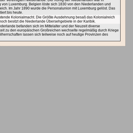
der Vereinigten Niederlande. Der König der Niederlanden war in
 von Luxemburg. Belgien löste sich 1830 von den Niederlanden und
ich. Im Jahr 1890 wurde die Personalunion mit Luxemburg gelöst. Das
iert bis heute.
utende Kolonialmacht. Die Größte Ausdehnung besaß das Kolonialreich
noch besitzt die Niederlande Übersehgebiete in der Karibik.
derlande befanden sich im Mittelalter und der Neuzeit diverse
gkeit zu den europäischen Großreichen wechselte regelmäßig durch Kriege
ilherrschaften lassen sich teilweise noch auf heutige Provinzen des