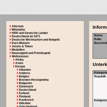
Altertum
Inform
Mittelalter
HRR und Deutsche Länder
Name:
Deutschland ab 1871
Rolle:
Deutsche Wertmarken und Notgeld
Euro-Münzen
Beschrei
Jetons & Token
Medaillen
Naturalgeld und Primitivgeld
Weltmünzen
Afrika
Asien
Unterk
Europa
Albanien
Kategori
Andorra
Belgien
Republik 
Bosnien-Herzegowina
Bulgarien
Dänemark
Deutschland
Estland
Finnland
Frankreich
Königrei
Gibraltar
Griechenland