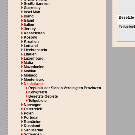
Großbritannien
Guernsey
Insel Man
Irland
Besetzte
Island
Italien
Teilgebie
Jersey
Kasachstan
Kosovo
Kroatien
Lettland
Liechtenstein
Litauen
Luxemburg
Malta
Mazedonien
Moldau
Monaco
Montenegro
Niederlande
Republik der Sieben Vereinigten Provinzen
Königreich
Besetzte Gebiete
Teilgebiete
Norwegen
Österreich
Polen
Portugal
Rumänien
Russland
San Marino
Schweden