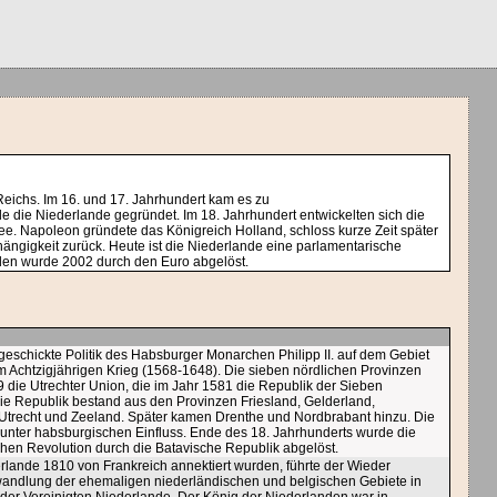
Reichs. Im 16. und 17. Jahrhundert kam es zu
 die Niederlande gegründet. Im 18. Jahrhundert entwickelten sich die
e. Napoleon gründete das Königreich Holland, schloss kurze Zeit später
ängigkeit zurück. Heute ist die Niederlande eine parlamentarische
den wurde 2002 durch den Euro abgelöst.
ngeschickte Politik des Habsburger Monarchen Philipp II. auf dem Gebiet
 Achtzigjährigen Krieg (1568-1648). Die sieben nördlichen Provinzen
 die Utrechter Union, die im Jahr 1581 die Republik der Sieben
Die Republik bestand aus den Provinzen Friesland, Gelderland,
, Utrecht und Zeeland. Später kamen Drenthe und Nordbrabant hinzu. Die
 unter habsburgischen Einfluss. Ende des 18. Jahrhunderts wurde die
chen Revolution durch die Batavische Republik abgelöst.
lande 1810 von Frankreich annektiert wurden, führte der Wieder
andlung der ehemaligen niederländischen und belgischen Gebiete in