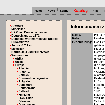
Katalog
Home
News
Suche
Hilfe
Altertum
Informationen z
Mittelalter
HRR und Deutsche Länder
Name:
Rumäni
Deutschland ab 1871
Rolle:
Land in
Deutsche Wertmarken und Notgeld
Euro-Münzen
Beschreibung:
Das Geb
Jetons & Token
gehörte 
Medaillen
Provinz 
Naturalgeld und Primitivgeld
Römisch
Weltmünzen
aufgegeb
Afrika
ungaris
Asien
Bis zum 
Europa
die rum
Albanien
Moldau,
Andorra
Walache
Belgien
allerdin
Bosnien-Herzegowina
Bestandt
Bulgarien
Im Jahr 
Dänemark
Fürsten
Deutschland
zum Für
Estland
1881 zu
Finnland
Nach de
Frankreich
Weltkrie
Gibraltar
Siebenb
Griechenland
Ungarn.