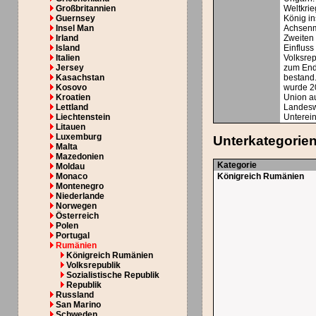
Großbritannien
Weltkrie
Guernsey
König in
Insel Man
Achsenm
Irland
Zweiten 
Island
Einfluss
Italien
Volksrep
Jersey
zum End
Kasachstan
bestand
Kosovo
wurde 2
Kroatien
Union a
Lettland
Landeswä
Liechtenstein
Unterein
Litauen
Luxemburg
Unterkategorie
Malta
Mazedonien
Kategorie
Moldau
Monaco
Königreich Rumänien
Montenegro
Niederlande
Norwegen
Österreich
Polen
Portugal
Rumänien
Königreich Rumänien
Volksrepublik
Sozialistische Republik
Republik
Russland
San Marino
Schweden