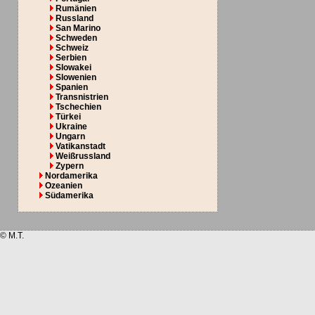
Rumänien
Russland
San Marino
Schweden
Schweiz
Serbien
Slowakei
Slowenien
Spanien
Transnistrien
Tschechien
Türkei
Ukraine
Ungarn
Vatikanstadt
Weißrussland
Zypern
Nordamerika
Ozeanien
Südamerika
© M.T.