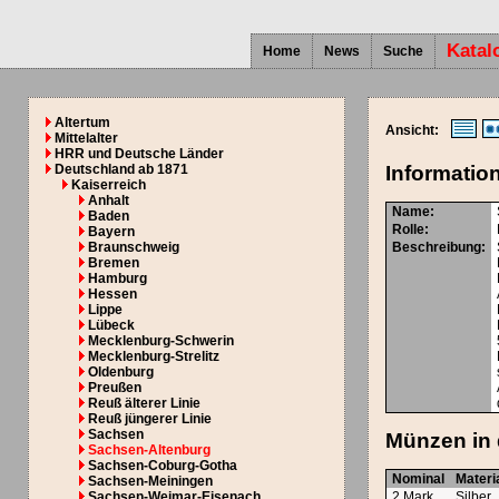
Katal
Home
News
Suche
Altertum
Ansicht:
Mittelalter
HRR und Deutsche Länder
Deutschland ab 1871
Informatio
Kaiserreich
Anhalt
Name:
Baden
Rolle:
Bayern
Braunschweig
Beschreibung:
Bremen
Hamburg
Hessen
Lippe
Lübeck
Mecklenburg-Schwerin
Mecklenburg-Strelitz
Oldenburg
Preußen
Reuß älterer Linie
Reuß jüngerer Linie
Sachsen
Münzen in 
Sachsen-Altenburg
Sachsen-Coburg-Gotha
Nominal
Materi
Sachsen-Meiningen
Sachsen-Weimar-Eisenach
2 Mark
Silber