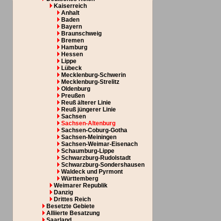
Kaiserreich
Anhalt
Baden
Bayern
Braunschweig
Bremen
Hamburg
Hessen
Lippe
Lübeck
Mecklenburg-Schwerin
Mecklenburg-Strelitz
Oldenburg
Preußen
Reuß älterer Linie
Reuß jüngerer Linie
Sachsen
Sachsen-Altenburg
Sachsen-Coburg-Gotha
Sachsen-Meiningen
Sachsen-Weimar-Eisenach
Schaumburg-Lippe
Schwarzburg-Rudolstadt
Schwarzburg-Sondershausen
Waldeck und Pyrmont
Württemberg
Weimarer Republik
Danzig
Drittes Reich
Besetzte Gebiete
Alliierte Besatzung
Saarland