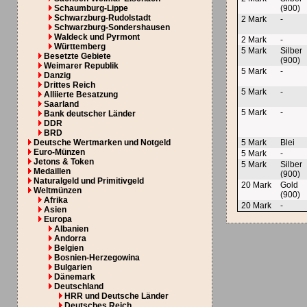
Schaumburg-Lippe
(900)
Schwarzburg-Rudolstadt
2 Mark
-
Schwarzburg-Sondershausen
Waldeck und Pyrmont
2 Mark
-
Württemberg
5 Mark
Silber
Besetzte Gebiete
(900)
Weimarer Republik
5 Mark
-
Danzig
Drittes Reich
5 Mark
-
Alliierte Besatzung
Saarland
5 Mark
-
Bank deutscher Länder
DDR
BRD
Deutsche Wertmarken und Notgeld
5 Mark
Blei
Euro-Münzen
5 Mark
-
Jetons & Token
5 Mark
Silber
Medaillen
(900)
Naturalgeld und Primitivgeld
20 Mark
Gold
Weltmünzen
(900)
Afrika
20 Mark
-
Asien
Europa
Albanien
Andorra
Belgien
Bosnien-Herzegowina
Bulgarien
Dänemark
Deutschland
HRR und Deutsche Länder
Deutsches Reich