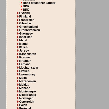
Bank deutscher Länder
DDR
BRD
Estland
Finnland
Frankreich
Gibraltar
Griechenland
Großbritannien
Guernsey
Insel Man
Irland
Island
Italien
Jersey
Kasachstan
Kosovo
Kroatien
Lettland
Liechtenstein
Litauen
Luxemburg
Malta
Mazedonien
Moldau
Monaco
Montenegro
Niederlande
Norwegen
Österreich
Polen
Portugal