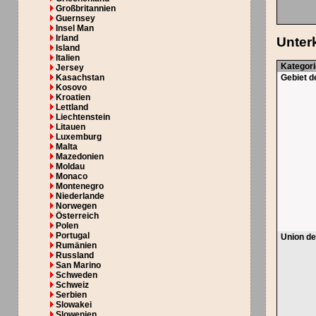
Großbritannien
Guernsey
Insel Man
Irland
Unter
Island
Italien
Kategor
Jersey
Kasachstan
Gebiet d
Kosovo
Kroatien
Lettland
Liechtenstein
Litauen
Luxemburg
Malta
Mazedonien
Moldau
Monaco
Montenegro
Niederlande
Norwegen
Österreich
Polen
Portugal
Union de
Rumänien
Russland
San Marino
Schweden
Schweiz
Serbien
Slowakei
Slowenien