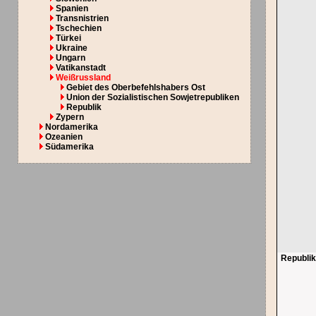
Spanien
Transnistrien
Tschechien
Türkei
Ukraine
Ungarn
Vatikanstadt
Weißrussland
Gebiet des Oberbefehlshabers Ost
Union der Sozialistischen Sowjetrepubliken
Republik
Zypern
Nordamerika
Ozeanien
Südamerika
Republi