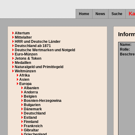
Ka
Home
News
Suche
Altertum
Infor
Mittelalter
HRR und Deutsche Länder
Name:
Deutschland ab 1871
Rolle:
Deutsche Wertmarken und Notgeld
Euro-Münzen
Beschre
Jetons & Token
Medaillen
Naturalgeld und Primitivgeld
Weltmünzen
Afrika
Asien
Europa
Albanien
Andorra
Belgien
Bosnien-Herzegowina
Bulgarien
Dänemark
Deutschland
Estland
Finnland
Frankreich
Gibraltar
Griechenland