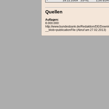
-
28.12.2009
SS-VZ
2,00 EU
Quellen
Auflagen:
8.000.000:
http://www.bundesbank.de/Redaktion/DE/Downl
__blob=publicationFile (Abruf am 27.02.2013)