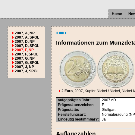
Home
Ne
2007, A, NP
2007, A, SPGL
2007, D, NP
Informationen zum Münzdeta
2007, D, SPGL
2007, F, NP
2007, F, SPGL
2007, G, NP
2007, G, SPGL
2007, J, NP
2007, J, SPGL
2 Euro
, 2007
, Kupfer-Nickel / Nickel, Nickel-
aufgeprägtes Jahr
:
2007
AD
Prägestättenzeichen
:
F
Prägestätte
:
Stuttgart
Herstellungsart
:
Normalprägung (NP
Eindeutig bestimmbar?
:
Ja
Auflagezahlen