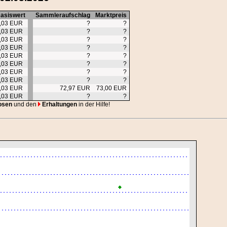
asiswert
Sammleraufschlag
Marktpreis
,03 EUR
?
?
,03 EUR
?
?
,03 EUR
?
?
,03 EUR
?
?
,03 EUR
?
?
,03 EUR
?
?
,03 EUR
?
?
,03 EUR
?
?
,03 EUR
72,97 EUR
73,00 EUR
,03 EUR
?
?
osen
und den
Erhaltungen
in der Hilfe!