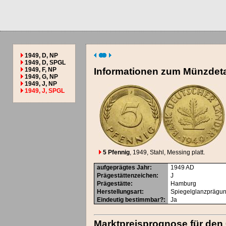
1949, D, NP
1949, D, SPGL
1949, F, NP
Informationen zum Münzdeta
1949, G, NP
1949, J, NP
1949, J, SPGL
5 Pfennig
, 1949
, Stahl, Messing platt.
aufgeprägtes Jahr
:
1949
AD
Prägestättenzeichen
:
J
Prägestätte
:
Hamburg
Herstellungsart
:
Spiegelglanzprägu
Eindeutig bestimmbar?
:
Ja
Marktpreisprognose für den