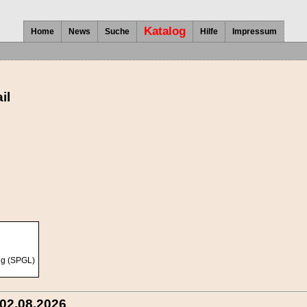
Katalog
Home
News
Suche
Hilfe
Impressum
il
ng (SPGL)
 02.08.2026