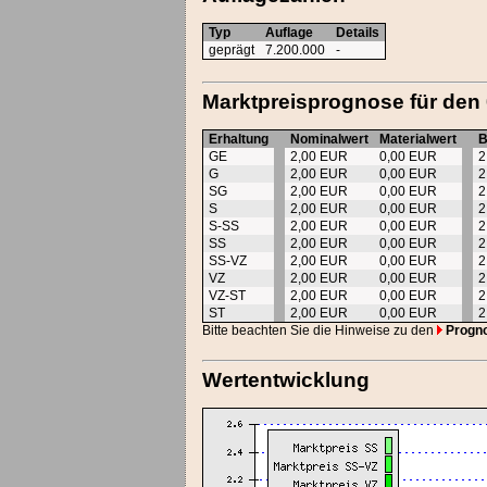
Typ
Auflage
Details
geprägt
7.200.000
-
Marktpreisprognose für den
Erhaltung
Nominalwert
Materialwert
B
GE
2,00 EUR
0,00 EUR
2
G
2,00 EUR
0,00 EUR
2
SG
2,00 EUR
0,00 EUR
2
S
2,00 EUR
0,00 EUR
2
S-SS
2,00 EUR
0,00 EUR
2
SS
2,00 EUR
0,00 EUR
2
SS-VZ
2,00 EUR
0,00 EUR
2
VZ
2,00 EUR
0,00 EUR
2
VZ-ST
2,00 EUR
0,00 EUR
2
ST
2,00 EUR
0,00 EUR
2
Bitte beachten Sie die Hinweise zu den
Progn
Wertentwicklung