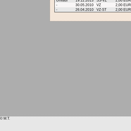
Umlauf
19.12.2013
SS-VZ
2,00 EU
-
30.05.2010
VZ
2,00 EU
-
26.04.2010
VZ-ST
2,00 EU
© M.T.