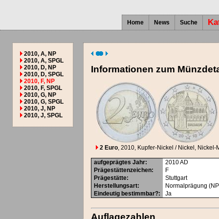
Ka
Home
News
Suche
2010, A, NP
2010, A, SPGL
2010, D, NP
Informationen zum Münzdeta
2010, D, SPGL
2010, F, NP
2010, F, SPGL
2010, G, NP
2010, G, SPGL
2010, J, NP
2010, J, SPGL
2 Euro
, 2010
, Kupfer-Nickel / Nickel, Nickel-
aufgeprägtes Jahr
:
2010
AD
Prägestättenzeichen
:
F
Prägestätte
:
Stuttgart
Herstellungsart
:
Normalprägung (NP
Eindeutig bestimmbar?
:
Ja
Auflagezahlen