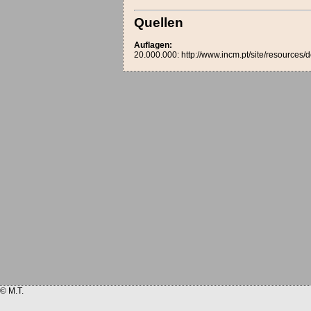
Quellen
Auflagen:
20.000.000: http://www.incm.pt/site/resources/
© M.T.