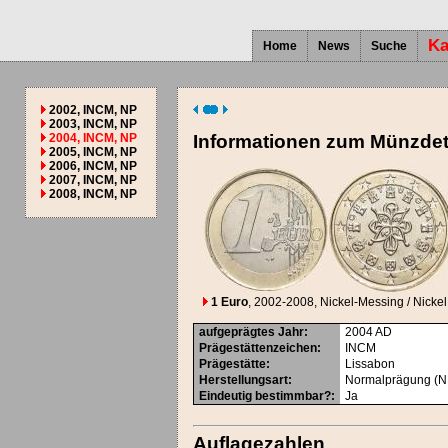
Ka
Home
News
Suche
2002, INCM, NP
2003, INCM, NP
2004, INCM, NP
Informationen zum Münzdet
2005, INCM, NP
2006, INCM, NP
2007, INCM, NP
2008, INCM, NP
1 Euro
, 2002-2008
, Nickel-Messing / Nickel
aufgeprägtes Jahr
:
2004
AD
Prägestättenzeichen
:
INCM
Prägestätte
:
Lissabon
Herstellungsart
:
Normalprägung (N
Eindeutig bestimmbar?
:
Ja
Auflagezahlen