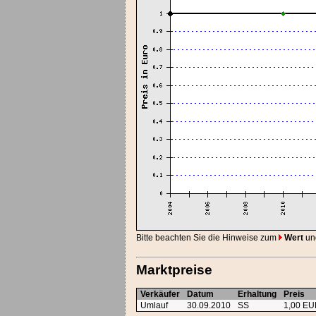
Bitte beachten Sie die Hinweise zum
Wert
un
Marktpreise
Verkäufer
Datum
Erhaltung
Preis
Umlauf
30.09.2010
SS
1,00 E