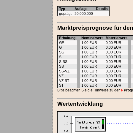
Typ
Auflage
Details
geprägt
20.000.000
-
Marktpreisprognose für den
Erhaltung
Nominalwert
Materialwert
GE
1,00 EUR
0,00 EUR
G
1,00 EUR
0,00 EUR
SG
1,00 EUR
0,00 EUR
S
1,00 EUR
0,00 EUR
S-SS
1,00 EUR
0,00 EUR
SS
1,00 EUR
0,00 EUR
SS-VZ
1,00 EUR
0,00 EUR
VZ
1,00 EUR
0,00 EUR
VZ-ST
1,00 EUR
0,00 EUR
ST
1,00 EUR
0,00 EUR
Bitte beachten Sie die Hinweise zu den
Prog
Wertentwicklung